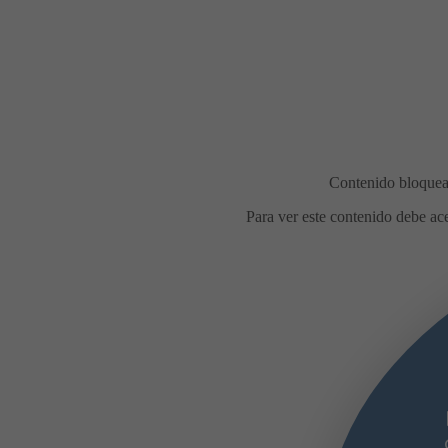
midas en la calle durante las
estas de agosto
Con motivo de las
estas de agosto, el Ayuntamiento de
ada recuerda las condiciones para la
bración de comidas en la calle, con el