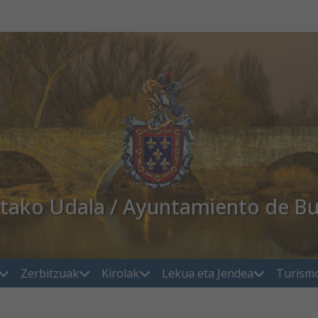
atako Udala / Ayuntamiento de Bu
Zerbitzuak
Kirolak
Lekua eta Jendea
Turism