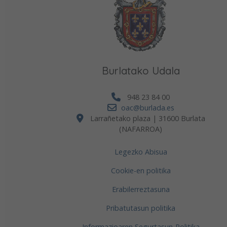
Burlatako Udala
948 23 84 00
oac@burlada.es
Larrañetako plaza | 31600 Burlata
(NAFARROA)
Legezko Abisua
Co
Cookie-en politika
fi
Erabilerreztasuna
fi
Pribatutasun politika
Burl
cele
Informazioaren Segurtasun-Politika