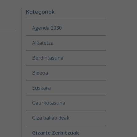
Kategoriak
Agenda 2030
Alkatetza
Berdintasuna
Bideoa
Euskara
Gaurkotasuna
Giza baliabideak
Gizarte Zerbitzuak