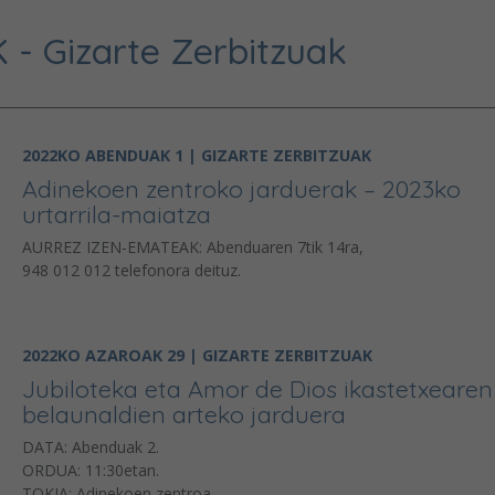
- Gizarte Zerbitzuak
2022KO ABENDUAK 1 | GIZARTE ZERBITZUAK
Adinekoen zentroko jarduerak – 2023ko
urtarrila-maiatza
AURREZ IZEN-EMATEAK: Abenduaren 7tik 14ra,
948 012 012 telefonora deituz.
2022KO AZAROAK 29 | GIZARTE ZERBITZUAK
Jubiloteka eta Amor de Dios ikastetxearen
belaunaldien arteko jarduera
DATA: Abenduak 2.
ORDUA: 11:30etan.
TOKIA: Adinekoen zentroa.