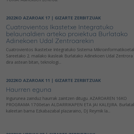
2022KO AZAROAK 17 | GIZARTE ZERBITZUAK
Cuatrovientos Ikastetxe Integratuko
belaunaldien arteko proiektua Burlatako
Adinekoen Udal Zentroarekin
Cuatrovientos Ikastetxe Integratuko Sistema Mikroinformatikoeta
Sareetako 2. mailako ikasleak Burlatako Adinekoen Udal Zentrora
dira astean bitan, teknologi...
2022KO AZAROAK 11 | GIZARTE ZERBITZUAK
Haurren eguna
Ingurunea zainduz haurrak zaintzen ditugu. AZAROAREN 16KO
PROGRAMA 17:00etan ALDARRIKAPEN ETA JAI KALEJIRA. Burlata
kaleetan barna Ezkabazabal plazaraino, DJ Reymik la...