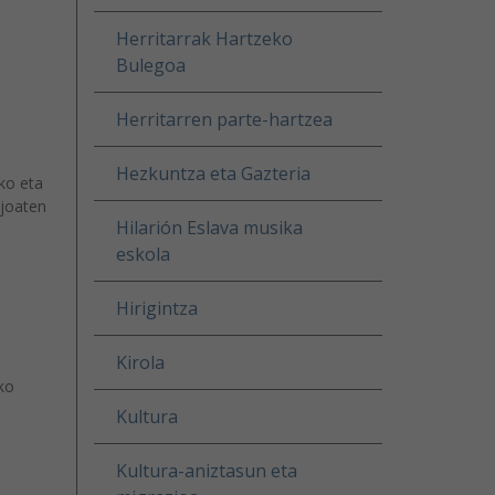
Herritarrak Hartzeko
Bulegoa
Herritarren parte-hartzea
Hezkuntza eta Gazteria
ko eta
 joaten
Hilarión Eslava musika
eskola
Hirigintza
Kirola
ko
Kultura
Kultura-aniztasun eta