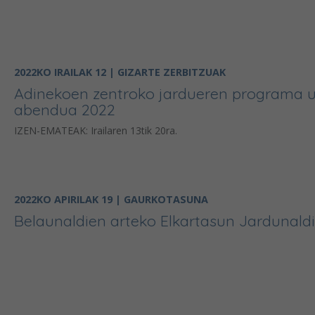
2022KO IRAILAK 12 | GIZARTE ZERBITZUAK
Adinekoen zentroko jardueren programa u
abendua 2022
IZEN-EMATEAK: Irailaren 13tik 20ra.
2022KO APIRILAK 19 | GAURKOTASUNA
Belaunaldien arteko Elkartasun Jardunald