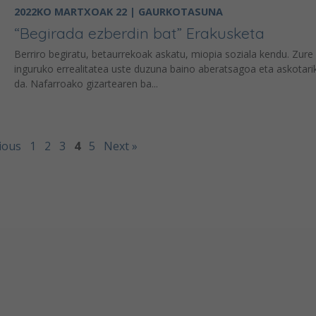
2022KO MARTXOAK 22 | GAURKOTASUNA
“Begirada ezberdin bat” Erakusketa
Berriro begiratu, betaurrekoak askatu, miopia soziala kendu. Zure
inguruko errealitatea uste duzuna baino aberatsagoa eta askotar
da. Nafarroako gizartearen ba...
ious
1
2
3
4
5
Next »