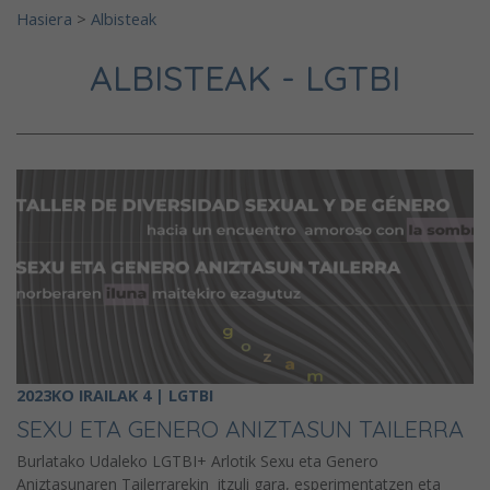
Hasiera
>
Albisteak
ALBISTEAK - LGTBI
2023KO IRAILAK 4 | LGTBI
SEXU ETA GENERO ANIZTASUN TAILERRA
Burlatako Udaleko LGTBI+ Arlotik Sexu eta Genero
Aniztasunaren Tailerrarekin itzuli gara, esperimentatzen eta