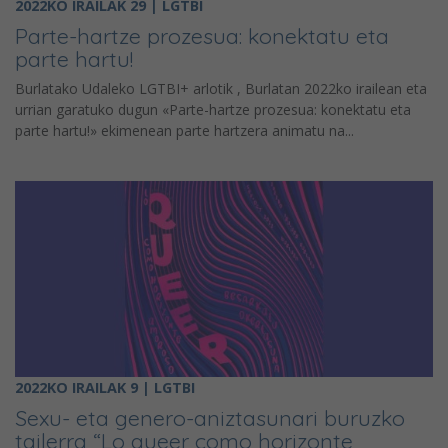
2022KO IRAILAK 29 | LGTBI
Parte-hartze prozesua: konektatu eta
parte hartu!
Burlatako Udaleko LGTBI+ arlotik , Burlatan 2022ko irailean eta
urrian garatuko dugun «Parte-hartze prozesua: konektatu eta
parte hartu!» ekimenean parte hartzera animatu na...
2022KO IRAILAK 9 | LGTBI
Sexu- eta genero-aniztasunari buruzko
tailerra “Lo queer como horizonte