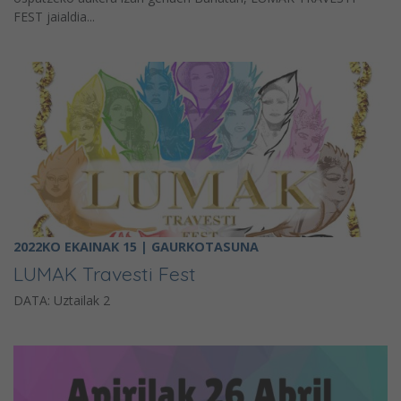
FEST jaialdia...
2022KO EKAINAK 15 | GAURKOTASUNA
LUMAK Travesti Fest
DATA: Uztailak 2