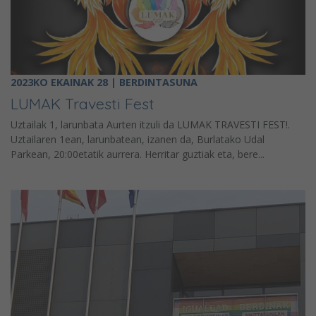
2023KO EKAINAK 28 | BERDINTASUNA
LUMAK Travesti Fest
Uztailak 1, larunbata Aurten itzuli da LUMAK TRAVESTI FEST!.
Uztailaren 1ean, larunbatean, izanen da, Burlatako Udal
Parkean, 20:00etatik aurrera. Herritar guztiak eta, bere...