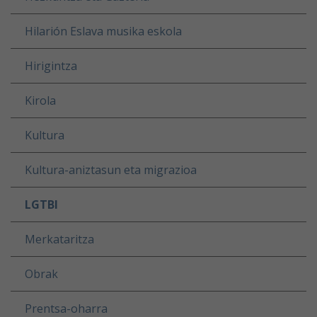
Hilarión Eslava musika eskola
Hirigintza
Kirola
Kultura
Kultura-aniztasun eta migrazioa
LGTBI
Merkataritza
Obrak
Prentsa-oharra