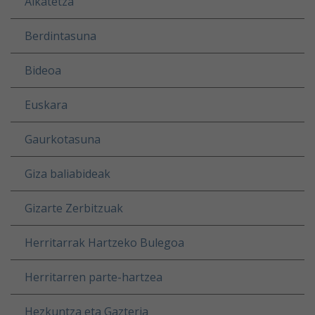
Alkatetza
Berdintasuna
Bideoa
Euskara
Gaurkotasuna
Giza baliabideak
Gizarte Zerbitzuak
Herritarrak Hartzeko Bulegoa
Herritarren parte-hartzea
Hezkuntza eta Gazteria