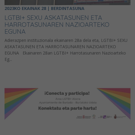
2023KO EKAINAK 28 | BERDINTASUNA
LGTBI+ SEXU ASKATASUNEN ETA
HARROTASUNAREN NAZIOARTEKO
EGUNA
Adierazpen instituzionala ekainaren 28a dela eta, LGTBI+ SEXU
ASKATASUNEN ETA HARROTASUNAREN NAZIOARTEKO
EGUNA Ekainaren 28an LGTBI+ Harrotasunaren Nazioarteko
Eg...