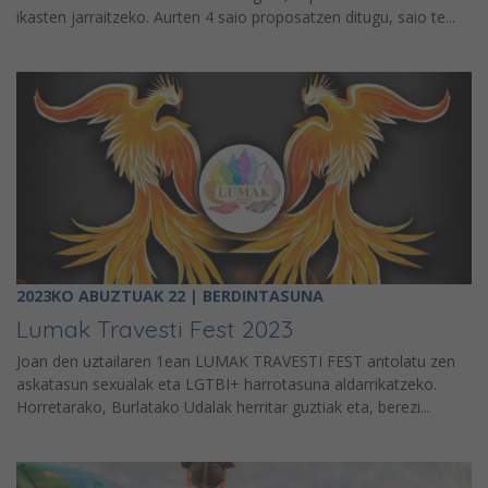
ikasten jarraitzeko. Aurten 4 saio proposatzen ditugu, saio te...
2023KO ABUZTUAK 22 | BERDINTASUNA
Lumak Travesti Fest 2023
Joan den uztailaren 1ean LUMAK TRAVESTI FEST antolatu zen
askatasun sexualak eta LGTBI+ harrotasuna aldarrikatzeko.
Horretarako, Burlatako Udalak herritar guztiak eta, berezi...