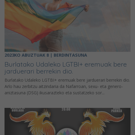
2023KO ABUZTUAK 8 | BERDINTASUNA
Burlatako Udaleko LGTBI+ eremuak bere
jarduerari berrekin dio.
Burlatako Udaleko LGTBI+ eremuak bere jarduerari berrekin dio.
Arlo hau zerbitzu aitzindaria da Nafarroan, sexu- eta genero-
aniztasuna (DSG) ikusarazteko eta sustatzeko sor...