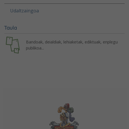
Udaltzaingoa
Taula
Bandoak, deialdiak, lehiaketak, ediktuak, enplegu
publikoa...