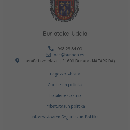
Burlatako Udala
948 23 84 00
oac@burlada.es
Larrañetako plaza | 31600 Burlata (NAFARROA)
Legezko Abisua
Cookie-en politika
Erabilerreztasuna
Pribatutasun politika
Informazioaren Segurtasun-Politika