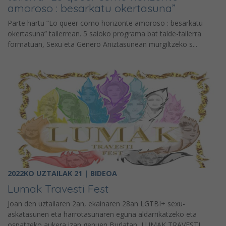
amoroso : besarkatu okertasuna”
Parte hartu “Lo queer como horizonte amoroso : besarkatu
okertasuna” tailerrean. 5 saioko programa bat talde-tailerra
formatuan, Sexu eta Genero Aniztasunean murgiltzeko s...
2022KO UZTAILAK 21 | BIDEOA
Lumak Travesti Fest
Joan den uztailaren 2an, ekainaren 28an LGTBI+ sexu-
askatasunen eta harrotasunaren eguna aldarrikatzeko eta
ospatzeko aukera izan genuen Burlatan, LUMAK TRAVESTI