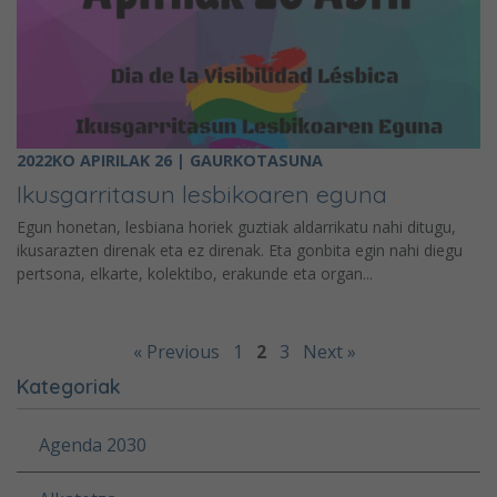
2022KO APIRILAK 26 | GAURKOTASUNA
Ikusgarritasun lesbikoaren eguna
Egun honetan, lesbiana horiek guztiak aldarrikatu nahi ditugu,
ikusarazten direnak eta ez direnak. Eta gonbita egin nahi diegu
pertsona, elkarte, kolektibo, erakunde eta organ...
« Previous
1
2
3
Next »
Kategoriak
Agenda 2030