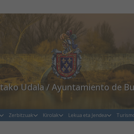
atako Udala / Ayuntamiento de Bu
Zerbitzuak
Kirolak
Lekua eta Jendea
Turism