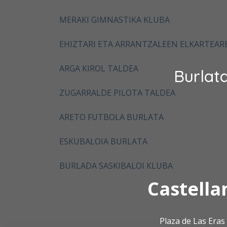
MERAKI GIMNASTIKA KLUBA
EHIZTARI ETA ARRANTZALEEN ELKARTEAR
ARGA KIROL TALDEA
Burlat
ZUGARRALDE PILOTA TALDEA
ARETO FUTBOLA BURLATA
ESKUBALOIA BURLATA
BURLADA SASKIBALOI KLUBA
Castella
Plaza de Las Era