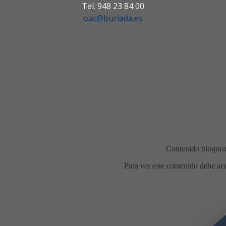
Tel. 948 23 84 00
oac@burlada.es