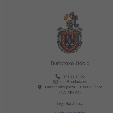
Burlatako Udala
948 23 84 00
oac@burlada.es
Larrañetako plaza | 31600 Burlata
(NAFARROA)
Legezko Abisua
Cookie-en politika