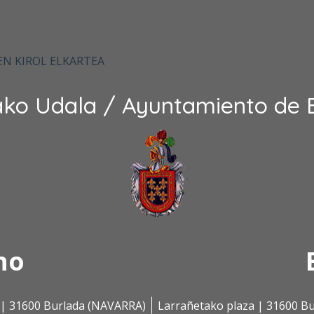
EN KIROL ELKARTEA
ako Udala / Ayuntamiento de 
no
s | 31600 Burlada (NAVARRA)
Larrañetako plaza | 31600 B