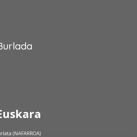
Burlada
Euskara
urlata (NAFARROA)