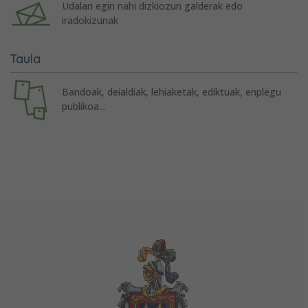
Udalari egin nahi dizkiozun galderak edo
iradokizunak
Taula
Bandoak, deialdiak, lehiaketak, ediktuak, enplegu
publikoa...