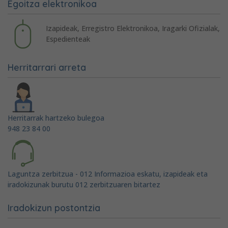
Egoitza elektronikoa
Izapideak, Erregistro Elektronikoa, Iragarki Ofizialak,
Espedienteak
Herritarrari arreta
Herritarrak hartzeko bulegoa
948 23 84 00
Laguntza zerbitzua - 012 Informazioa eskatu, izapideak eta
iradokizunak burutu 012 zerbitzuaren bitartez
Iradokizun postontzia