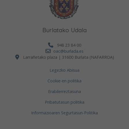
Burlatako Udala
948 23 84 00
oac@burlada.es
Larrañetako plaza | 31600 Burlata (NAFARROA)
Legezko Abisua
Cookie-en politika
Erabilerreztasuna
Pribatutasun politika
Informazioaren Segurtasun-Politika