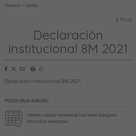
Hasiera
>
Media
Itzuli
Declaración
institucional 8M 2021
Facebook
Twitter
Email
Imprimir
Whatsapp
Declaración institucional 8M 2021
Hitzordua eskatu
Hemen sakatu herritarrak hartzeko bulegoan
hitzordua eskatzeko