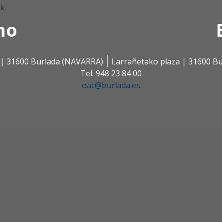
k.
no
s | 31600 Burlada (NAVARRA)
Larrañetako plaza | 31600 B
Tel. 948 23 84 00
oac@burlada.es