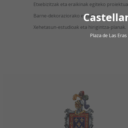
Etxebizitzak eta eraikinak egiteko proiektua
Castella
Barne-dekoraziorako estudioak.
Xehetasun-estudioak eta hirigintza-planak.
Plaza de Las Era