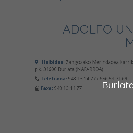
ADOLFO UN
Helbidea:
Zangozako Merindadea karrika
p.k. 31600 Burlata (NAFARROA)
Telefonoa:
948 13 14 77 / 656 53 71 69
Burlat
Faxa:
948 13 14 77