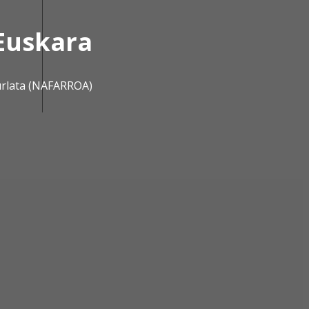
Euskara
urlata (NAFARROA)