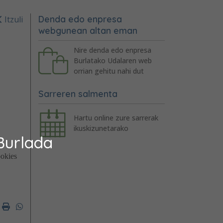
Denda edo enpresa
Itzuli
webgunean altan eman
Nire denda edo enpresa
Burlatako Udalaren web
orrian gehitu nahi dut
Sarreren salmenta
Hartu online zure sarrerak
ikuskizunetarako
Burlada
er
mail
Imprimir
Whatsapp