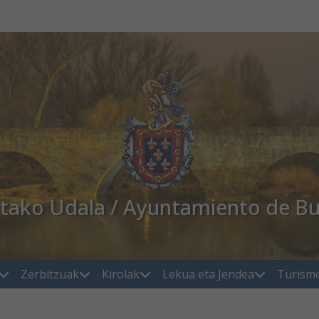
atako Udala / Ayuntamiento de Bu
Zerbitzuak
Kirolak
Lekua eta Jendea
Turism