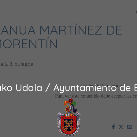
ANUA MARTÍNEZ DE
MORENTÍN
 5, 3. bulegoa
ako Udala / Ayuntamiento de 
Facebook
Twitt
E