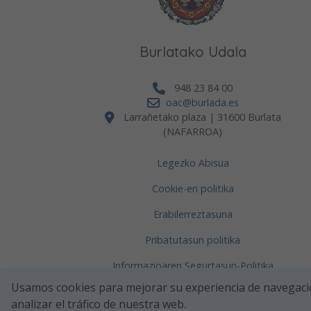
Burlatako Udala
948 23 84 00
oac@burlada.es
Larrañetako plaza | 31600 Burlata
(NAFARROA)
Legezko Abisua
Cookie-en politika
Erabilerreztasuna
Pribatutasun politika
Informazioaren Segurtasun-Politika
Usamos cookies para mejorar su experiencia de navegaci
analizar el tráfico de nuestra web.