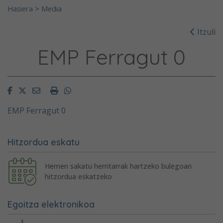
Hasiera
>
Media
Itzuli
EMP Ferragut 0
Facebook
Twitter
Email
Imprimir
Whatsapp
EMP Ferragut 0
Hitzordua eskatu
Hemen sakatu herritarrak hartzeko bulegoan
hitzordua eskatzeko
Egoitza elektronikoa