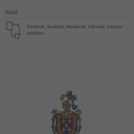
Taula
Bandoak, deialdiak, lehiaketak, ediktuak, enplegu
publikoa...