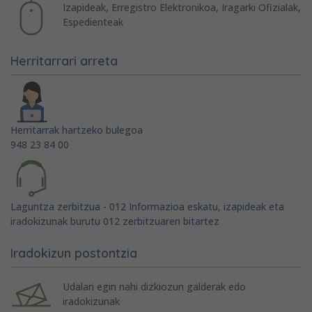
Izapideak, Erregistro Elektronikoa, Iragarki Ofizialak,
Espedienteak
Herritarrari arreta
Herritarrak hartzeko bulegoa
948 23 84 00
Laguntza zerbitzua - 012 Informazioa eskatu, izapideak eta
iradokizunak burutu 012 zerbitzuaren bitartez
Iradokizun postontzia
Udalari egin nahi dizkiozun galderak edo
iradokizunak