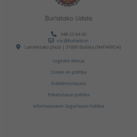
Burlatako Udala
948 23 84 00
oac@burlada.es
Larrañetako plaza | 31600 Burlata (NAFARROA)
Legezko Abisua
Cookie-en politika
Erabilerreztasuna
Pribatutasun politika
Informazioaren Segurtasun-Politika