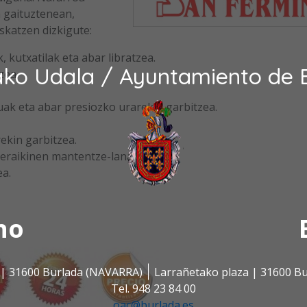
 gaituztenean,
skatzen dizkigute:
kutxatilak eta abar libratzea.
ako Udala / Ayuntamiento de 
zea.
uak eta abar presiozko urarekin garbitzea.
ekin garbitzea.
 eraikinen mantentze-lanak.
ea.
no
s | 31600 Burlada (NAVARRA)
Larrañetako plaza | 31600 B
Tel. 948 23 84 00
oac@burlada.es