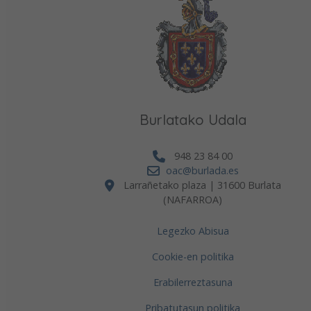
Burlatako Udala
948 23 84 00
oac@burlada.es
Larrañetako plaza | 31600 Burlata
(NAFARROA)
Legezko Abisua
Cookie-en politika
Erabilerreztasuna
Pribatutasun politika