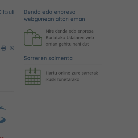
Denda edo enpresa
Itzuli
webgunean altan eman
Nire denda edo enpresa
Burlatako Udalaren web
orrian gehitu nahi dut
er
mail
Imprimir
Whatsapp
Sarreren salmenta
Hartu online zure sarrerak
ikuskizunetarako