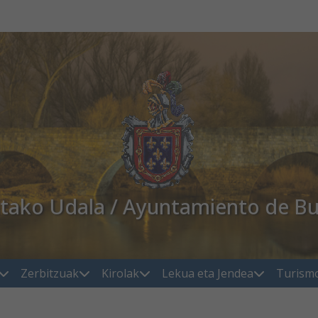
atako Udala / Ayuntamiento de Bu
Zerbitzuak
Kirolak
Lekua eta Jendea
Turism