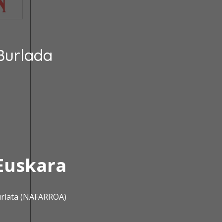
Burlada
Euskara
urlata (NAFARROA)