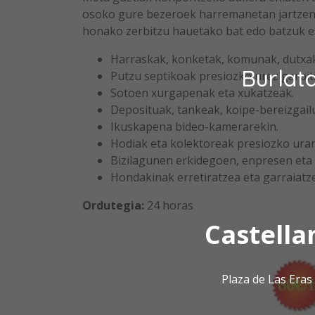
osoko gure bezeroek harremanetan jartzen
honako zerbitzu hauetako bat edo batzuk e
Harraskak, konketak, komunak, dutxak, 
Burlat
Putzu septikoak presiozko urez garbit
Sotoen xurgapenak eta xukatzeak.
Deposituak, tankeak, koipe-bereizgail
Ikuskapena bideo-kamerarekin.
Hodiak eta kolektoreak presiozko urar
Bizilagunen erkidegoen, enpresen eta
Hondakinak erretiratzea eta garraiatz
Ordutegia:
24 horas
Castella
Plaza de Las Era