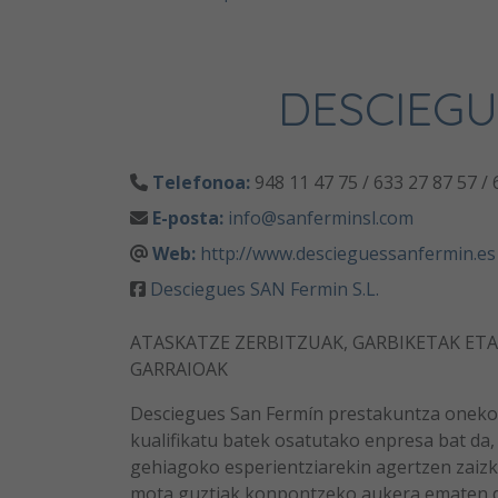
DESCIEGU
Telefonoa:
948 11 47 75 / 633 27 87 57 / 
E-posta:
info@sanferminsl.com
Web:
http://www.descieguessanfermin.es
Desciegues SAN Fermin S.L.
ATASKATZE ZERBITZUAK, GARBIKETAK ET
GARRAIOAK
Desciegues San Fermín prestakuntza oneko 
kualifikatu batek osatutako enpresa bat da,
gehiagoko esperientziarekin agertzen zaiz
mota guztiak konpontzeko aukera ematen d