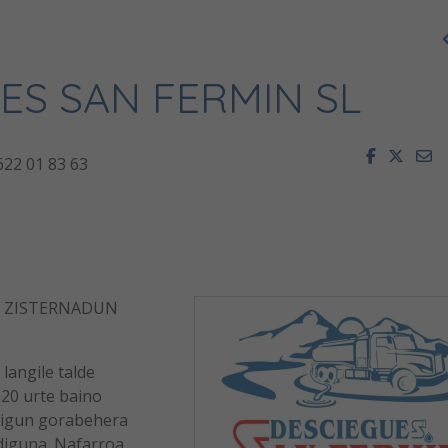
ES SAN FERMIN SL
Facebook
Twitt
E
622 01 83 63
A ZISTERNADUN
langile talde
 20 urte baino
kigun gorabehera
iguna. Nafarroa