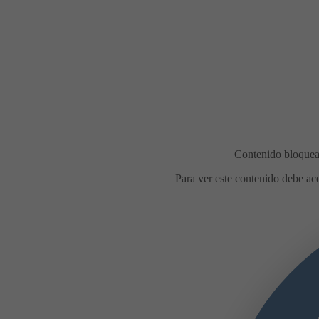
Comidas en la calle duran
fiestas de agosto
Con motiv
fiestas de agosto, el Ayuntami