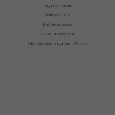
Legezko Abisua
Cookie-en politika
Erabilerreztasuna
Pribatutasun politika
Informazioaren Segurtasun-Politika