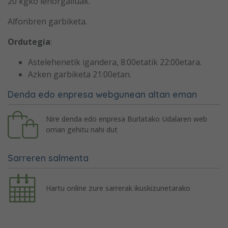
20 kgko lehorgailuak.
Alfonbren garbiketa.
Ordutegia
:
Astelehenetik igandera, 8:00etatik 22:00etara.
Azken garbiketa 21:00etan.
Denda edo enpresa webgunean altan eman
Nire denda edo enpresa Burlatako Udalaren web
orrian gehitu nahi dut
Sarreren salmenta
Hartu online zure sarrerak ikuskizunetarako