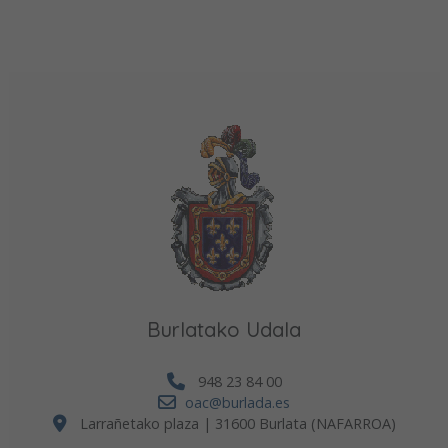
Burlatako Udala
948 23 84 00
oac@burlada.es
Larrañetako plaza | 31600 Burlata (NAFARROA)