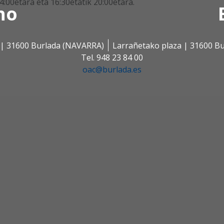
4:00etara eta 16:30etatik 20:00etara.
no
s | 31600 Burlada (NAVARRA)
Larrañetako plaza | 31600 B
Tel. 948 23 84 00
oac@burlada.es