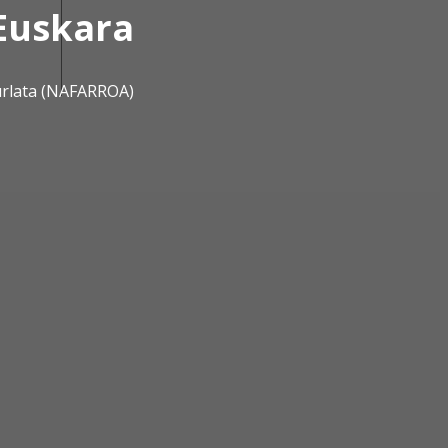
Euskara
urlata (NAFARROA)