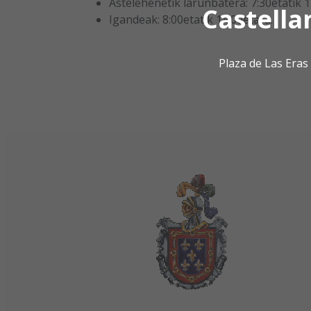
Astelehenetik larunbatera: 7:30etatik 1
Castella
Igandeak: 8:00etatik 14:00etara.
Plaza de Las Era