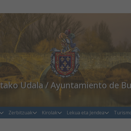
atako Udala / Ayuntamiento de Bu
Zerbitzuak
Kirolak
Lekua eta Jendea
Turism