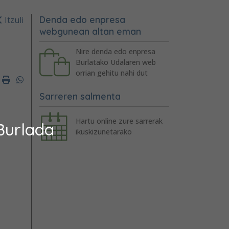
Denda edo enpresa
Itzuli
webgunean altan eman
Nire denda edo enpresa
Burlatako Udalaren web
orrian gehitu nahi dut
er
mail
Imprimir
Whatsapp
Sarreren salmenta
Hartu online zure sarrerak
Burlada
ikuskizunetarako