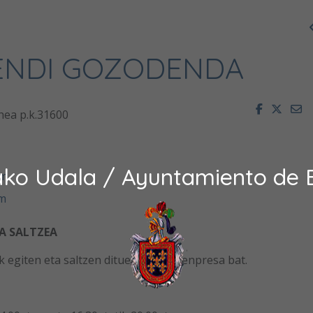
ENDI GOZODENDA
Facebook
Twitt
E
ea p.k.31600
ako Udala / Ayuntamiento de 
om
om
A SALTZEA
giten eta saltzen dituen artisau-enpresa bat.