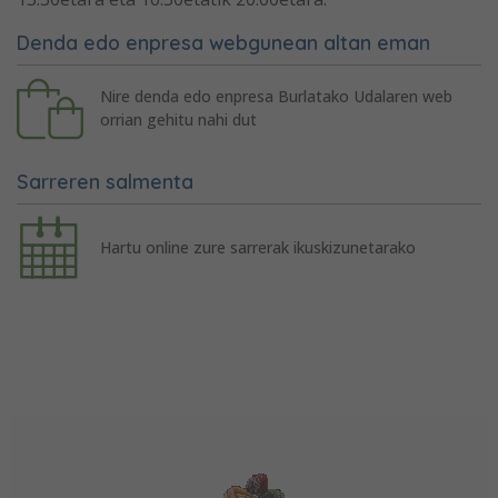
Denda edo enpresa webgunean altan eman
Nire denda edo enpresa Burlatako Udalaren web
orrian gehitu nahi dut
Sarreren salmenta
Hartu online zure sarrerak ikuskizunetarako