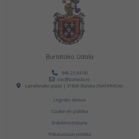
Burlatako Udala
948 23 84 00
oac@burlada.es
Larrañetako plaza | 31600 Burlata (NAFARROA)
Legezko Abisua
Cookie-en politika
Erabilerreztasuna
Pribatutasun politika