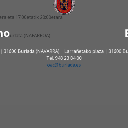
era eta 17:00etatik 20:00etara.
no
600 Burlata (NAFARROA)
s | 31600 Burlada (NAVARRA)
Larrañetako plaza | 31600 B
Tel. 948 23 84 00
oac@burlada.es