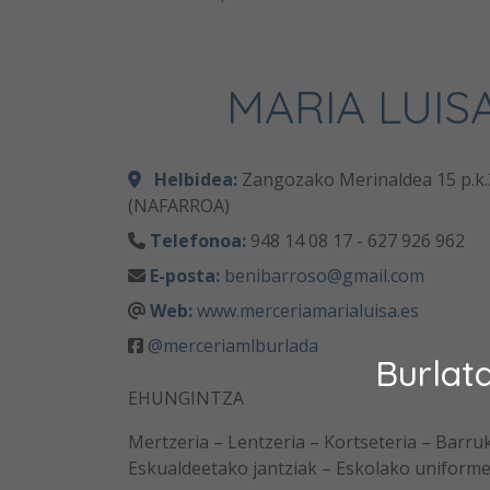
MARIA LUIS
Helbidea:
Zangozako Merinaldea 15 p.k.
(NAFARROA)
Telefonoa:
948 14 08 17 - 627 926 962
E-posta:
benibarroso@gmail.com
Web:
www.merceriamarialuisa.es
@merceriamlburlada
Burlat
EHUNGINTZA
Mertzeria – Lentzeria – Kortseteria – Barruk
Eskualdeetako jantziak – Eskolako uniforme