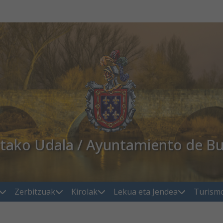
atako Udala / Ayuntamiento de Bu
Zerbitzuak
Kirolak
Lekua eta Jendea
Turism