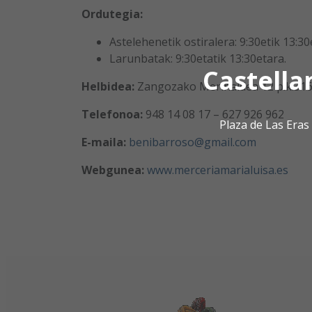
Ordutegia:
Astelehenetik ostiralera: 9:30etik 13:30
Larunbatak: 9:30etatik 13:30etara.
Castella
Helbidea:
Zangozako Merinaldea 12 p.k.31
Telefonoa:
948 14 08 17 – 627 926 962
Plaza de Las Era
E-maila:
benibarroso@gmail.com
Webgunea:
www.merceriamarialuisa.es