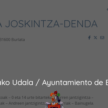
A JOSKINTZA-DENDA
Facebook
Twitt
E
31600 Burlata
ako Udala / Ayuntamiento de 
oak – 0 eta 14 urte bitarteko haurren jantzigintza –
ak – Andreen jantzigintza – Osagarriak – Bainugela.