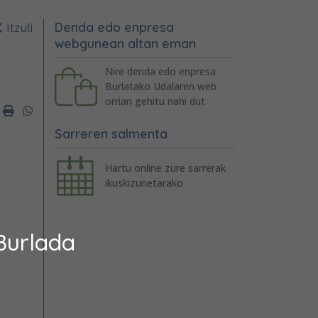
Denda edo enpresa
Itzuli
webgunean altan eman
Nire denda edo enpresa
Burlatako Udalaren web
orrian gehitu nahi dut
er
mail
Imprimir
Whatsapp
Sarreren salmenta
Hartu online zure sarrerak
ikuskizunetarako
Burlada