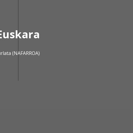
Euskara
urlata (NAFARROA)