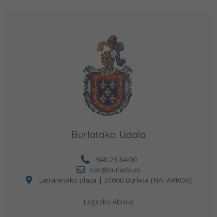
Burlatako Udala
948 23 84 00
oac@burlada.es
Larrañetako plaza | 31600 Burlata (NAFARROA)
Legezko Abisua