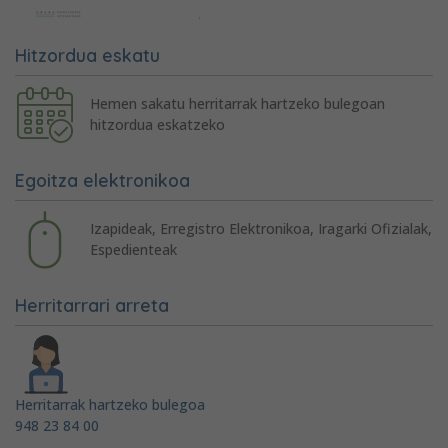
Hitzordua eskatu
Hemen sakatu herritarrak hartzeko bulegoan
hitzordua eskatzeko
Egoitza elektronikoa
Izapideak, Erregistro Elektronikoa, Iragarki Ofizialak,
Espedienteak
Herritarrari arreta
Herritarrak hartzeko bulegoa
948 23 84 00