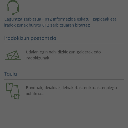
Laguntza zerbitzua - 012 Informazioa eskatu, izapideak eta
iradokizunak burutu 012 zerbitzuaren bitartez
Iradokizun postontzia
Udalari egin nahi dizkiozun galderak edo
iradokizunak
Taula
Bandoak, deialdiak, lehiaketak, ediktuak, enplegu
publikoa...