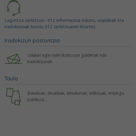
Laguntza zerbitzua - 012 Informazioa eskatu, izapideak eta
iradokizunak burutu 012 zerbitzuaren bitartez
Iradokizun postontzia
Udalari egin nahi dizkiozun galderak edo
iradokizunak
Taula
Bandoak, deialdiak, lehiaketak, ediktuak, enplegu
publikoa...