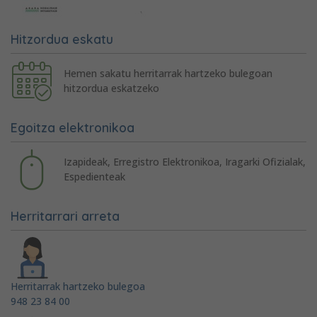
Hitzordua eskatu
Hemen sakatu herritarrak hartzeko bulegoan
hitzordua eskatzeko
Egoitza elektronikoa
Izapideak, Erregistro Elektronikoa, Iragarki Ofizialak,
Espedienteak
Herritarrari arreta
Herritarrak hartzeko bulegoa
948 23 84 00