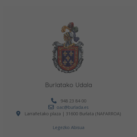
Burlatako Udala
948 23 84 00
oac@burlada.es
Larrañetako plaza | 31600 Burlata (NAFARROA)
Legezko Abisua