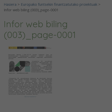
Hasiera
>
Europako funtsekin finantzatutako proiektuak
>
Infor web biling (003)_page-0001
Infor web biling
(003)_page-0001