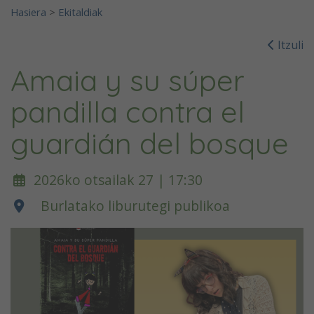
Hasiera
>
Ekitaldiak
Itzuli
Amaia y su súper
pandilla contra el
guardián del bosque
2026ko otsailak 27 | 17:30
Burlatako liburutegi publikoa