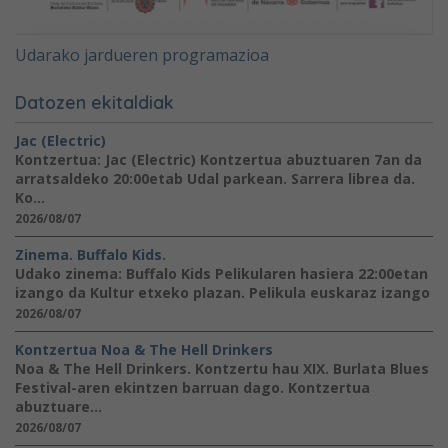
Udarako jardueren programazioa
Datozen ekitaldiak
Jac (Electric)
Kontzertua: Jac (Electric) Kontzertua abuztuaren 7an da
arratsaldeko 20:00etab Udal parkean. Sarrera librea da.
Ko...
2026/08/07
Zinema. Buffalo Kids.
Udako zinema: Buffalo Kids Pelikularen hasiera 22:00etan
izango da Kultur etxeko plazan. Pelikula euskaraz izango
2026/08/07
Kontzertua Noa & The Hell Drinkers
Noa & The Hell Drinkers. Kontzertu hau XIX. Burlata Blues
Festival-aren ekintzen barruan dago. Kontzertua
abuztuare...
2026/08/07