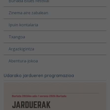
Burlada Blues Festival
Zinema aire zabalean
Ipuin kontalaria
Txangoa
Argazkigintza
Abentura-jokoa
Udarako jardueren programazioa