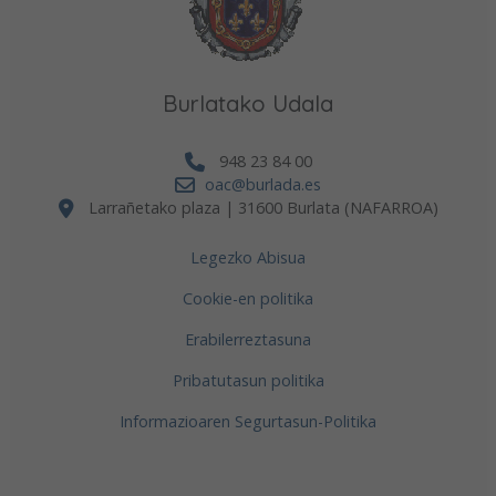
Burlatako Udala
948 23 84 00
oac@burlada.es
Larrañetako plaza | 31600 Burlata (NAFARROA)
Legezko Abisua
Cookie-en politika
Erabilerreztasuna
Pribatutasun politika
Informazioaren Segurtasun-Politika