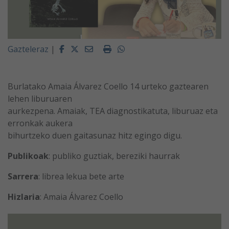
Facebook
Twitter
Email
Imprimir
Whatsapp
Gazteleraz
|
Burlatako Amaia Álvarez Coello 14 urteko gaztearen
lehen liburuaren
aurkezpena. Amaiak, TEA diagnostikatuta, liburuaz eta
erronkak aukera
bihurtzeko duen gaitasunaz hitz egingo digu.
Publikoak
: publiko guztiak, bereziki haurrak
Sarrera
: librea lekua bete arte
Hizlaria
: Amaia Álvarez Coello