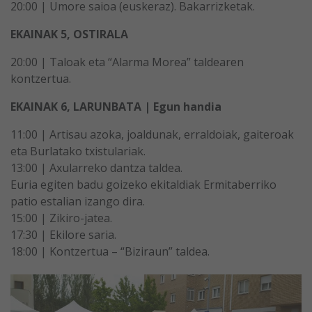
20:00 | Umore saioa (euskeraz). Bakarrizketak.
EKAINAK 5, OSTIRALA
20:00 | Taloak eta “Alarma Morea” taldearen
kontzertua.
EKAINAK 6, LARUNBATA | Egun handia
11:00 | Artisau azoka, joaldunak, erraldoiak, gaiteroak
eta Burlatako txistulariak.
13:00 | Axularreko dantza taldea.
Euria egiten badu goizeko ekitaldiak Ermitaberriko
patio estalian izango dira.
15:00 | Zikiro-jatea.
17:30 | Ekilore saria.
18:00 | Kontzertua – “Biziraun” taldea.