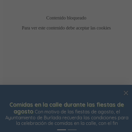
Usamos cookies para mejorar su experiencia de
Bonificación de la Contribución Territorial
Ya
navegación en nuestra web, para mostrarle contenidos
está abierto el plazo para solicitar la bonificación del
Impuesto de Contribución Territorial para el próximo
personalizados y analizar el tráfico de nuestra web.
ejercicio. Las personas propietarias de su vivienda
Aceptar todas
Rechazar todas
Configurar
habitual