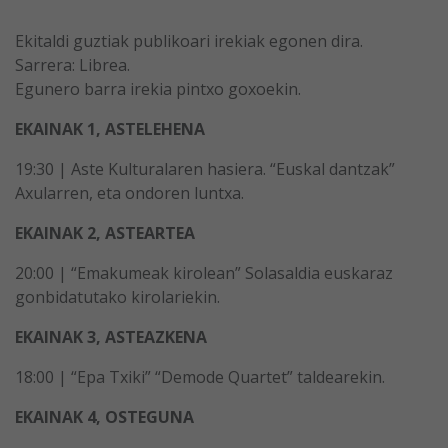
Ekitaldi guztiak publikoari irekiak egonen dira.
Sarrera: Librea.
Egunero barra irekia pintxo goxoekin.
EKAINAK 1, ASTELEHENA
19:30 | Aste Kulturalaren hasiera. “Euskal dantzak”
Axularren, eta ondoren luntxa.
EKAINAK 2, ASTEARTEA
20:00 | “Emakumeak kirolean” Solasaldia euskaraz
gonbidatutako kirolariekin.
EKAINAK 3, ASTEAZKENA
18:00 | “Epa Txiki” “Demode Quartet” taldearekin.
EKAINAK 4, OSTEGUNA