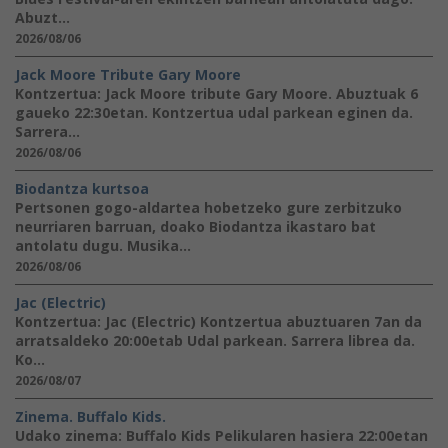
Abuzt...
2026/08/06
Jack Moore Tribute Gary Moore
Kontzertua: Jack Moore tribute Gary Moore. Abuztuak 6
gaueko 22:30etan. Kontzertua udal parkean eginen da.
Sarrera...
2026/08/06
Biodantza kurtsoa
Pertsonen gogo-aldartea hobetzeko gure zerbitzuko
neurriaren barruan, doako Biodantza ikastaro bat
antolatu dugu. Musika...
2026/08/06
Jac (Electric)
Kontzertua: Jac (Electric) Kontzertua abuztuaren 7an da
arratsaldeko 20:00etab Udal parkean. Sarrera librea da.
Ko...
2026/08/07
Zinema. Buffalo Kids.
Udako zinema: Buffalo Kids Pelikularen hasiera 22:00etan