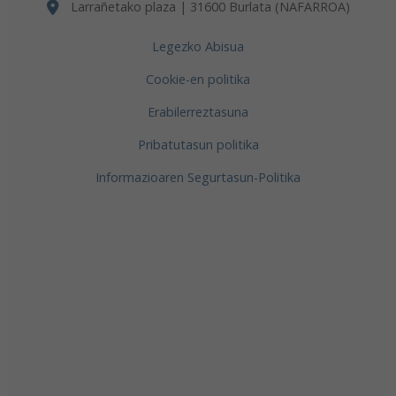
Larrañetako plaza | 31600 Burlata (NAFARROA)
Legezko Abisua
Cookie-en politika
Erabilerreztasuna
Pribatutasun politika
Informazioaren Segurtasun-Politika