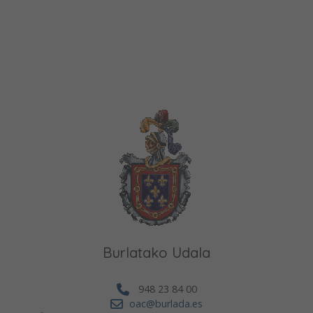
Burlatako Udala
948 23 84 00
oac@burlada.es