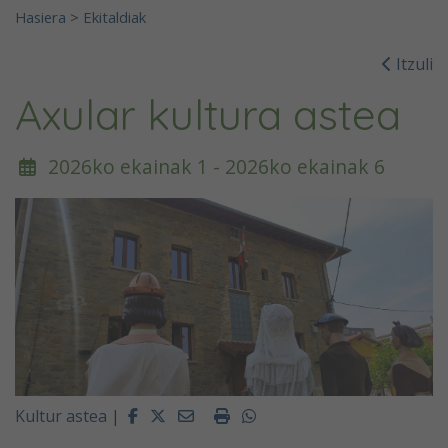
Hasiera
>
Ekitaldiak
Itzuli
Axular kultura astea
2026ko ekainak 1 - 2026ko ekainak 6
Facebook
Twitter
Email
Imprimir
Whatsapp
Kultur astea
|