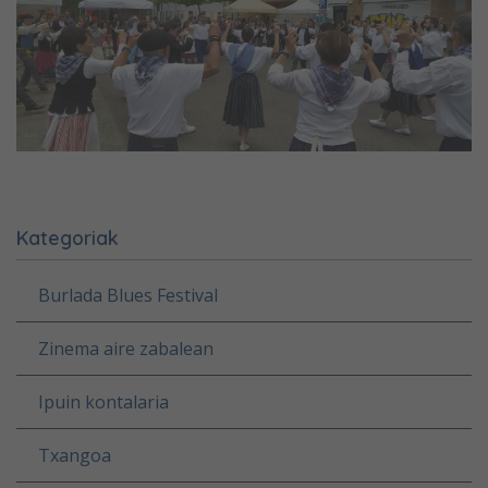
Kategoriak
Burlada Blues Festival
Zinema aire zabalean
Ipuin kontalaria
Txangoa