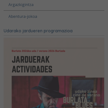
Argazkigintza
Abentura-jokoa
Udarako jardueren programazioa