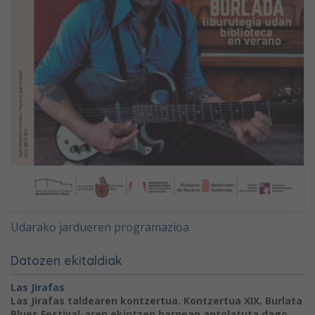
Udarako jardueren programazioa
Datozen ekitaldiak
Las Jirafas
Las Jirafas taldearen kontzertua. Kontzertua XIX. Burlata
Blues Festival-aren ekintzen barnean antolatuta dago.