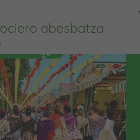
Rociero abesbatza
5