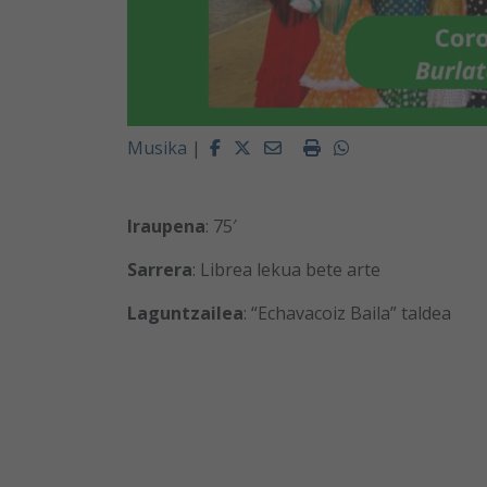
Facebook
Twitter
Email
Imprimir
Whatsapp
Musika
|
Iraupena
: 75′
Sarrera
: Librea lekua bete arte
Laguntzailea
: “Echavacoiz Baila” taldea