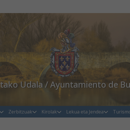
atako Udala / Ayuntamiento de Bu
Zerbitzuak
Kirolak
Lekua eta Jendea
Turism