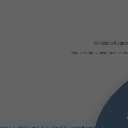
midas en la calle durante las
estas de agosto
Con motivo de las
estas de agosto, el Ayuntamiento de
ada recuerda las condiciones para la
bración de comidas en la calle, con el
fin
ón en nuestra web, para mostrarle contenidos personalizad