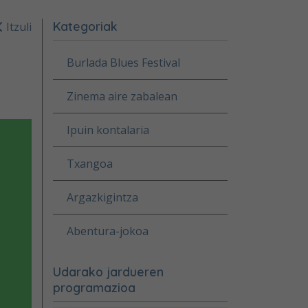
Kategoriak
Itzuli
Burlada Blues Festival
Zinema aire zabalean
Ipuin kontalaria
Txangoa
Argazkigintza
Abentura-jokoa
Udarako jardueren
programazioa