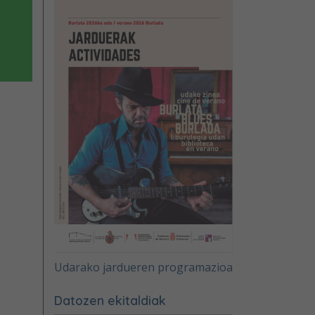
Udarako jardueren programazioa
Datozen ekitaldiak