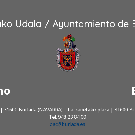
ako Udala / Ayuntamiento de 
no
s | 31600 Burlada (NAVARRA)
Larrañetako plaza | 31600 B
Tel. 948 23 84 00
oac@burlada.es