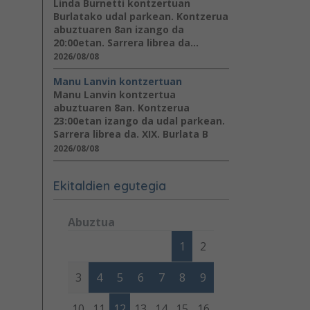
Linda Burnetti kontzertuan
Burlatako udal parkean. Kontzerua
abuztuaren 8an izango da
20:00etan. Sarrera librea da...
2026/08/08
Manu Lanvin kontzertuan
Manu Lanvin kontzertua
abuztuaren 8an. Kontzerua
23:00etan izango da udal parkean.
Sarrera librea da. XIX. Burlata B
2026/08/08
Ekitaldien egutegia
Abuztua
Lunes
Martes
Miércoles
Jueves
Viernes
Sábad
1
2
3
4
5
6
7
8
9
10
11
12
13
14
15
16