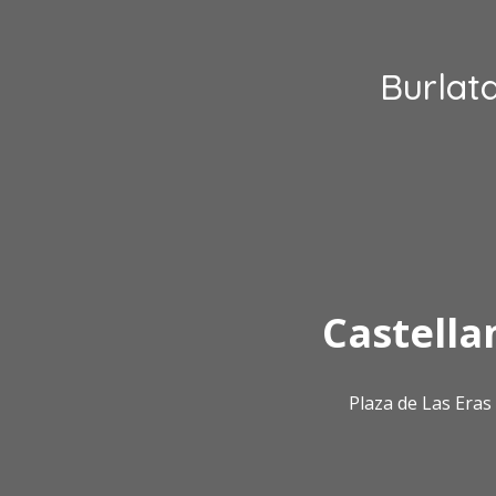
Burlat
Castella
Plaza de Las Era