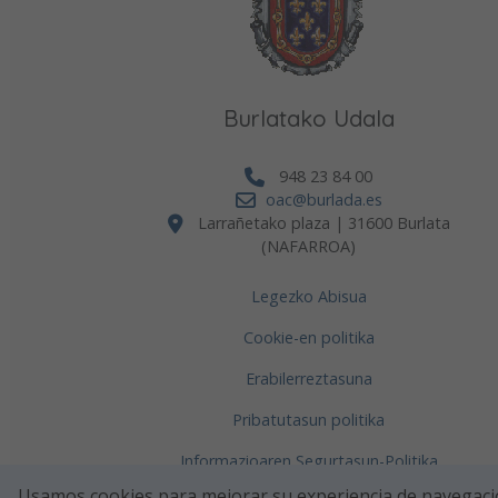
Burlatako Udala
948 23 84 00
oac@burlada.es
Larrañetako plaza | 31600 Burlata
(NAFARROA)
Legezko Abisua
Co
Cookie-en politika
fi
Erabilerreztasuna
fi
Pribatutasun politika
Burl
cele
Informazioaren Segurtasun-Politika
Usamos cookies para mejorar su experiencia de navegaci