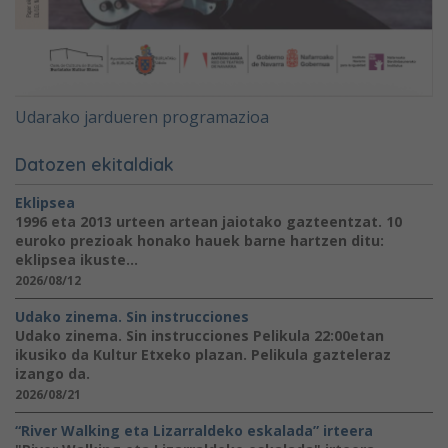
Udarako jardueren programazioa
Datozen ekitaldiak
Eklipsea
1996 eta 2013 urteen artean jaiotako gazteentzat. 10
euroko prezioak honako hauek barne hartzen ditu:
eklipsea ikuste...
2026/08/12
Udako zinema. Sin instrucciones
Udako zinema. Sin instrucciones Pelikula 22:00etan
ikusiko da Kultur Etxeko plazan. Pelikula gazteleraz
izango da.
2026/08/21
“River Walking eta Lizarraldeko eskalada” irteera