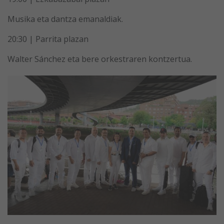
Musika eta dantza emanaldiak.
20:30 | Parrita plazan
Walter Sánchez eta bere orkestraren kontzertua.