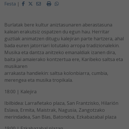
Facebook
Twitter
Email
Imprimir
Whatsapp
Festa
|
Burlatak bere kultur aniztasunaren aberastasuna
kalean erakutsiz ospatzen du egun hau. Herritar
guztiak animatzen ditugu kalejiran parte hartzera, ahal
bada euren jatorriari lotutako arropa tradizionalekin.
Musika eta dantza anitzeko emanaldiak izanen dira,
baita jai amaierako kontzertua ere, Karibeko saltsa eta
musikaren
arrakasta handiekin: saltsa kolonbiarra, cumbia,
merengea eta musika tropikala.
18:00 | Kalejira
Ibilbidea: Larrañetako plaza, San Frantzisko, Hilarión
Eslava, Ermita, Maistrak, Nagusia, Zangotzako
merindadea, San Blas, Batondoa, Ezkabazabal plaza
19:00 | Ezkabazabal plazan