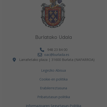
Burlatako Udala
948 23 84 00
oac@burlada.es
Larrañetako plaza | 31600 Burlata (NAFARROA)
Legezko Abisua
Cookie-en politika
Erabilerreztasuna
Pribatutasun politika
Informazioaren Segurtasun-Politika