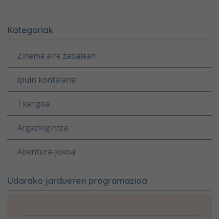
Kategoriak
Zinema aire zabalean
Ipuin kontalaria
Txangoa
Argazkigintza
Abentura-jokoa
Udarako jardueren programazioa