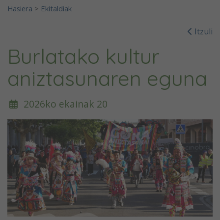
Hasiera
>
Ekitaldiak
Itzuli
Burlatako kultur
aniztasunaren eguna
2026ko ekainak 20