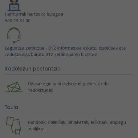
Herritarrak hartzeko bulegoa
948 23 84 00
Laguntza zerbitzua - 012 Informazioa eskatu, izapideak eta
iradokizunak burutu 012 zerbitzuaren bitartez
Iradokizun postontzia
Udalari egin nahi dizkiozun galderak edo
iradokizunak
Taula
Bandoak, deialdiak, lehiaketak, ediktuak, enplegu
publikoa...