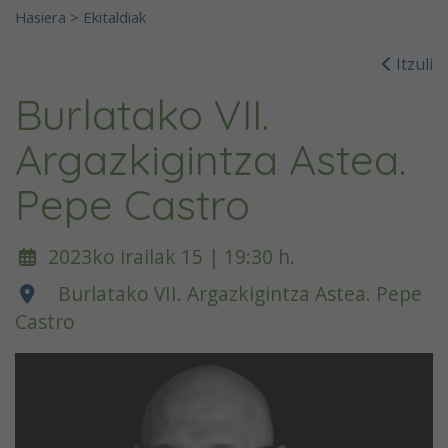
Hasiera
>
Ekitaldiak
Itzuli
Burlatako VII.
Argazkigintza Astea.
Pepe Castro
2023ko irailak 15 | 19:30 h.
Burlatako VII. Argazkigintza Astea. Pepe
Castro