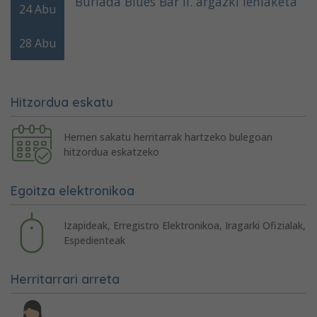
Burlada Blues Bar II. argazki lehiaketa
24
Abu
28
Abu
Hitzordua eskatu
Hemen sakatu herritarrak hartzeko bulegoan
hitzordua eskatzeko
Egoitza elektronikoa
Izapideak, Erregistro Elektronikoa, Iragarki Ofizialak,
Espedienteak
Herritarrari arreta