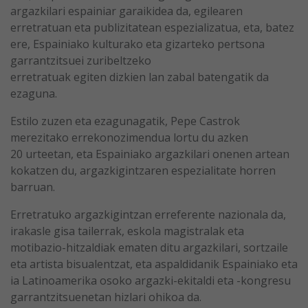
argazkilari espainiar garaikidea da, egilearen
erretratuan eta publizitatean espezializatua, eta, batez
ere, Espainiako kulturako eta gizarteko pertsona
garrantzitsuei zuribeltzeko
erretratuak egiten dizkien lan zabal batengatik da
ezaguna.
Estilo zuzen eta ezagunagatik, Pepe Castrok
merezitako errekonozimendua lortu du azken
20 urteetan, eta Espainiako argazkilari onenen artean
kokatzen du, argazkigintzaren espezialitate horren
barruan.
Erretratuko argazkigintzan erreferente nazionala da,
irakasle gisa tailerrak, eskola magistralak eta
motibazio-hitzaldiak ematen ditu argazkilari, sortzaile
eta artista bisualentzat, eta aspaldidanik Espainiako eta
ia Latinoamerika osoko argazki-ekitaldi eta -kongresu
garrantzitsuenetan hizlari ohikoa da.