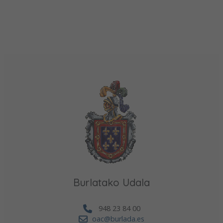
Burlatako Udala
948 23 84 00
oac@burlada.es