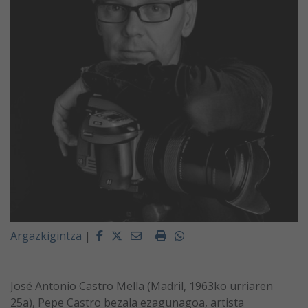
Facebook
Twitter
Email
Imprimir
Whatsapp
Argazkigintza
|
José Antonio Castro Mella (Madril, 1963ko urriaren
25a), Pepe Castro bezala ezagunagoa, artista