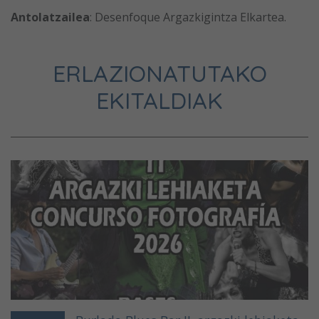
Antolatzailea
: Desenfoque Argazkigintza Elkartea.
ERLAZIONATUTAKO
EKITALDIAK