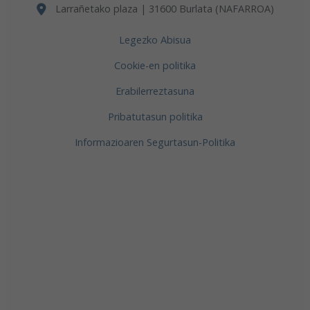
Larrañetako plaza | 31600 Burlata (NAFARROA)
Legezko Abisua
Cookie-en politika
Erabilerreztasuna
Pribatutasun politika
Informazioaren Segurtasun-Politika