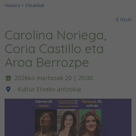
Hasiera
>
Ekitaldiak
Itzuli
Carolina Noriega,
Coria Castillo eta
Aroa Berrozpe
2026ko martxoak 20 | 20:00
Kultur Etxeko antzokia