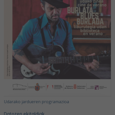
Udarako jardueren programazioa
Datozen ekitaldiak