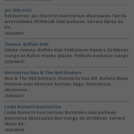
Jac (Electric)
Kontzertua: Jac (Electric) Kontzertua abuztuaren 7an da
arratsaldeko 20:00etab Udal parkean. Sarrera librea da.
Ko...
2026/08/07
Zinema. Buffalo Kids.
Udako zinema: Buffalo Kids Pelikularen hasiera 22:00etan
izango da Kultur etxeko plazan. Pelikula euskaraz izango
2026/08/07
Kontzertua Noa & The Hell Drinkers
Noa & The Hell Drinkers. Kontzertu hau XIX. Burlata Blues
Festival-aren ekintzen barruan dago. Kontzertua
abuztuare...
2026/08/07
Linda Burnetti kontzertua
Linda Burnetti kontzertuan Burlatako udal parkean.
Kontzerua abuztuaren 8an izango da 20:00etan. Sarrera
librea da...
2026/08/08