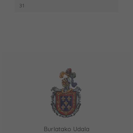
31
Burlatako Udala