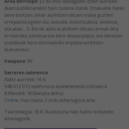
Aroa Berrozpe:
Ez du inor axolagabe uzten aurrean
duen publikoarekin hain zuzena izanik. Emakume batek
bere bizitzan zehar aurkitzen dituen traba guztien
errepasoa egiten du, sexuala, ezkontzakoa, lanekoa,
eta abar… S. Berak asko erabiltzen dituen armak dira
erriberako azentua eta bere desparpajoa, eta benetan
publikoak bere istorioekiko enpatia sentitzen
duenarekin.
Iraupena
: 90´
Sarreren salmenta
:
Aldez aurretik: 16 €.
948 012 012 telefonora astelehenetik ostiralera
8:00etatik 18:00etara deituz.
Online.
Hasi baino 3 ordu lehenagora arte.
Txarteldegia: 18 €. Ikuskizuna hasi baino ordubete
lehenagotik.