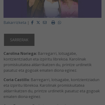
Facebook
Twitter
Email
Imprimir
Whatsapp
Bakarrizketa
|
SARRERAK
Carolina Noriega:
Barregarri, lotsagabe,
kontzientziadun eta izpiritu librekoa. Karolinak
promiskuitatea aldarrikatzen du, printze urdinetik
pasatuz eta gogoak ematen diona eginez.
Coria Castillo
: Barregarri, lotsagabe, kontzientziadun
eta izpiritu librekoa. Karolinak promiskuitatea
aldarrikatzen du, printze urdinetik pasatuz eta gogoak
ematen diona eginez.