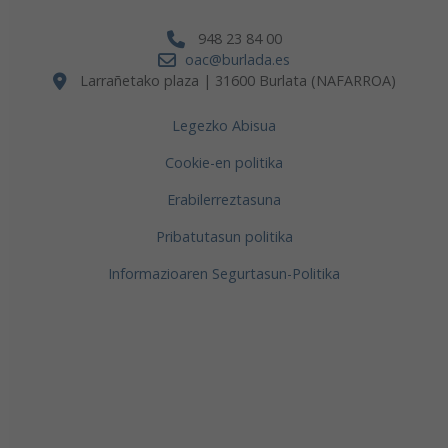
948 23 84 00
oac@burlada.es
Larrañetako plaza | 31600 Burlata (NAFARROA)
Legezko Abisua
Cookie-en politika
Erabilerreztasuna
Pribatutasun politika
Informazioaren Segurtasun-Politika