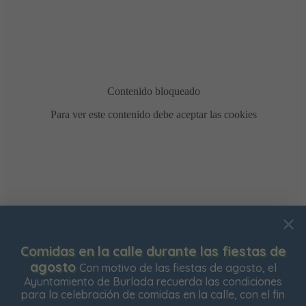
Bonificación de la Contribución Territorial
Ya
Usamos cookies para mejorar su experiencia de
está abierto el plazo para solicitar la bonificación del
navegación en nuestra web, para mostrarle contenidos
Impuesto de Contribución Territorial para el próximo
personalizados y analizar el tráfico de nuestra web.
ejercicio. Las personas propietarias de su vivienda
habitual
Aceptar todas
Rechazar todas
Configurar