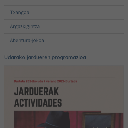
Txangoa
Argazkigintza
Abentura-jokoa
Udarako jardueren programazioa