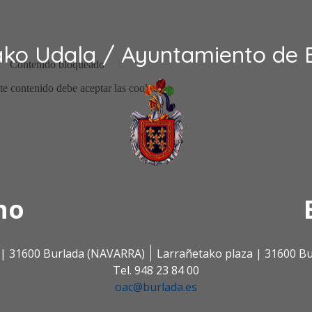
ako Udala / Ayuntamiento de 
no
s | 31600 Burlada (NAVARRA)
Larrañetako plaza | 31600 B
Tel. 948 23 84 00
oac@burlada.es