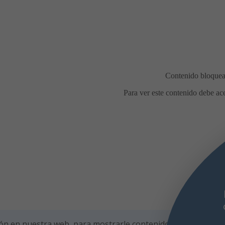
Comidas en la calle durante las
fiestas de agosto
Con motivo de las
fiestas de agosto, el Ayuntamiento de
Burlada recuerda las condiciones para la
celebración de comidas en la calle, con el
fin
ón en nuestra web, para mostrarle contenidos personalizad