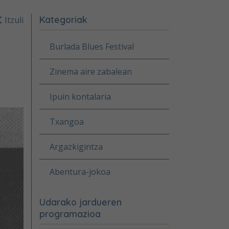
Kategoriak
Itzuli
Burlada Blues Festival
Zinema aire zabalean
Ipuin kontalaria
Txangoa
Argazkigintza
Abentura-jokoa
Udarako jardueren
programazioa