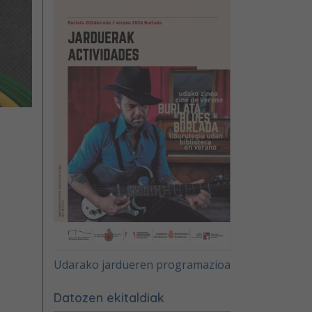
Udarako jardueren programazioa
Datozen ekitaldiak