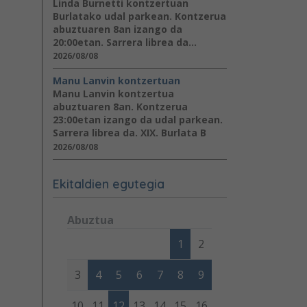
Linda Burnetti kontzertuan
Burlatako udal parkean. Kontzerua
abuztuaren 8an izango da
20:00etan. Sarrera librea da...
2026/08/08
Manu Lanvin kontzertuan
Manu Lanvin kontzertua
abuztuaren 8an. Kontzerua
23:00etan izango da udal parkean.
Sarrera librea da. XIX. Burlata B
2026/08/08
Ekitaldien egutegia
Abuztua
Lunes
Martes
Miércoles
Jueves
Viernes
Sábad
1
2
3
4
5
6
7
8
9
10
11
12
13
14
15
16