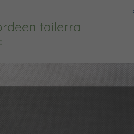
rdeen tailerra
0
a