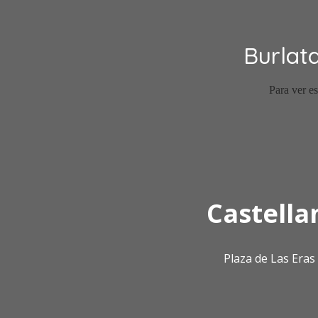
Burlat
Castella
Plaza de Las Era