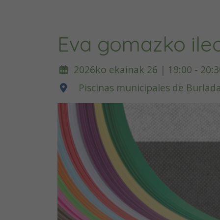
Eva gomazko ileo
2026ko ekainak 26 | 19:00 - 20:3
Piscinas municipales de Burlad