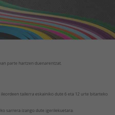
r
tsapp
rean parte hartzen duenarentzat.
eordeen tailerra eskainiko dute 6 eta 12 urte bitarteko
ko sarrera izango dute igerilekuetara.