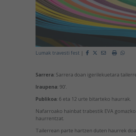
Facebook
Twitter
Email
Imprimi
Wha
Lumak travesti fest
|
Sarrera
: Sarrera doan igerilekuetara tailer
Iraupena
: 90’.
Publikoa
: 6 eta 12 urte bitarteko haurrak.
Nafarroako hainbat trabestik EVA gomazko il
haurrentzat.
Tailerrean parte hartzen duten haurrek doa