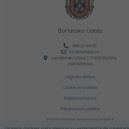
Burlatako Udala
948 23 84 00
oac@burlada.es
Larrañetako plaza | 31600 Burlata
(NAFARROA)
Legezko Abisua
Cookie-en politika
Erabilerreztasuna
Pribatutasun politika
Informazioaren Segurtasun-Politika
Usamos cookies para mejorar su experiencia de navegaci