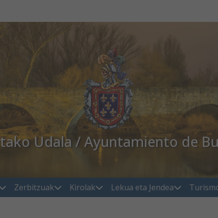
atako Udala / Ayuntamiento de Bu
Zerbitzuak
Kirolak
Lekua eta Jendea
Turism