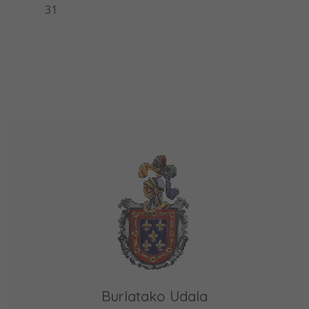
31
Burlatako Udala