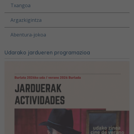
Txangoa
Argazkigintza
Abentura-jokoa
Udarako jardueren programazioa