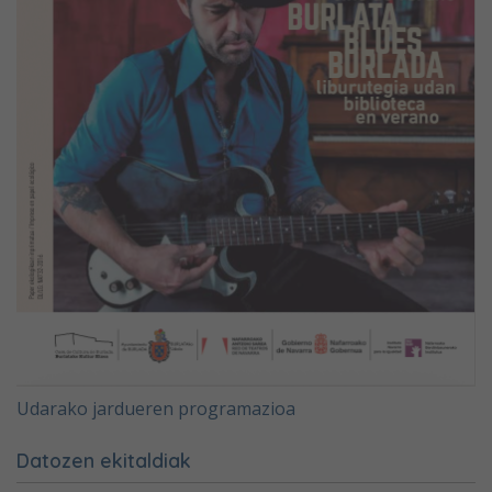
Udarako jardueren programazioa
Datozen ekitaldiak