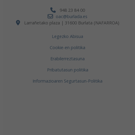
948 23 84 00
oac@burlada.es
Larrañetako plaza | 31600 Burlata (NAFARROA)
Legezko Abisua
Cookie-en politika
Erabilerreztasuna
Pribatutasun politika
Informazioaren Segurtasun-Politika