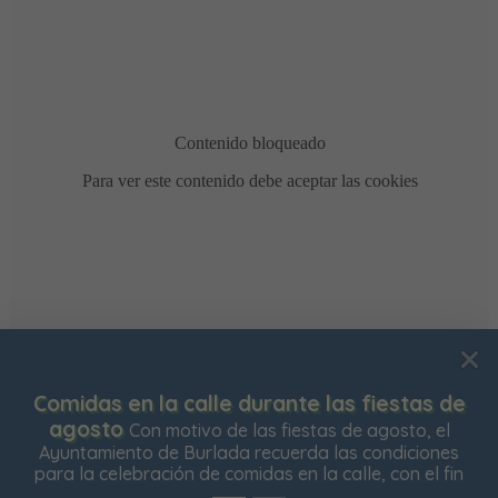
Usamos cookies para mejorar su experiencia de
s de
Bonificación de la Contribución Territor
navegación en nuestra web, para mostrarle contenidos
está abierto el plazo para solicitar la bonificaci
, el
Impuesto de Contribución Territorial para el pr
ones
personalizados y analizar el tráfico de nuestra web.
ejercicio. Las personas propietarias de su vivi
l fin
Aceptar todas
Rechazar todas
Configurar
habitual