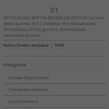
01
EKITALDI HAU BERTAN BEHERA GELDITU DA Sarrera:
Aldez aurretik 15 € | leihatilan 18 € Antolatzailea:
BurlataSalsa 2017az geroztik, BurlataSalsak
dantzarako grina o...
Kultur Etxeko antzokia
19:00
Kategoriak
Burlada Blues Festival
Zinema aire zabalean
Ipuin kontalaria