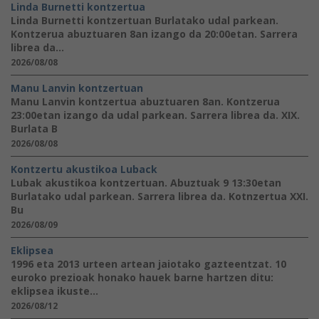
Linda Burnetti kontzertua
Linda Burnetti kontzertuan Burlatako udal parkean.
Kontzerua abuztuaren 8an izango da 20:00etan. Sarrera
librea da...
2026/08/08
Manu Lanvin kontzertuan
Manu Lanvin kontzertua abuztuaren 8an. Kontzerua
23:00etan izango da udal parkean. Sarrera librea da. XIX.
Burlata B
2026/08/08
Kontzertu akustikoa Luback
Lubak akustikoa kontzertuan. Abuztuak 9 13:30etan
Burlatako udal parkean. Sarrera librea da. Kotnzertua XXI.
Bu
2026/08/09
Eklipsea
1996 eta 2013 urteen artean jaiotako gazteentzat. 10
euroko prezioak honako hauek barne hartzen ditu:
eklipsea ikuste...
2026/08/12