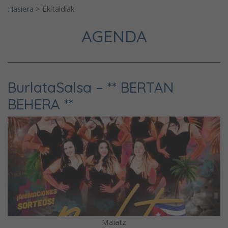
Hasiera
>
Ekitaldiak
AGENDA
BurlataSalsa – ** BERTAN
BEHERA **
Maiatz