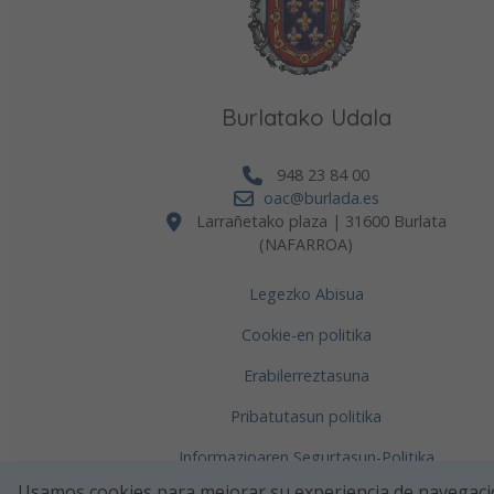
Burlatako Udala
948 23 84 00
oac@burlada.es
Larrañetako plaza | 31600 Burlata
(NAFARROA)
Legezko Abisua
Cookie-en politika
f
Erabilerreztasuna
Pribatutasun politika
Bu
ce
Informazioaren Segurtasun-Politika
Usamos cookies para mejorar su experiencia de navegaci