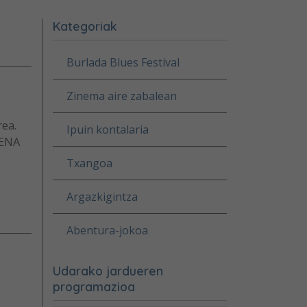
Kategoriak
Burlada Blues Festival
Zinema aire zabalean
rea.
Ipuin kontalaria
HENA
Txangoa
Argazkigintza
Abentura-jokoa
Udarako jardueren
programazioa