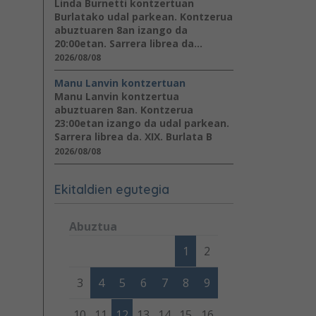
Linda Burnetti kontzertuan
Burlatako udal parkean. Kontzerua
abuztuaren 8an izango da
20:00etan. Sarrera librea da...
2026/08/08
Manu Lanvin kontzertuan
Manu Lanvin kontzertua
abuztuaren 8an. Kontzerua
23:00etan izango da udal parkean.
Sarrera librea da. XIX. Burlata B
2026/08/08
Ekitaldien egutegia
Abuztua
Lunes
Martes
Miércoles
Jueves
Viernes
Sábad
1
2
3
4
5
6
7
8
9
10
11
12
13
14
15
16