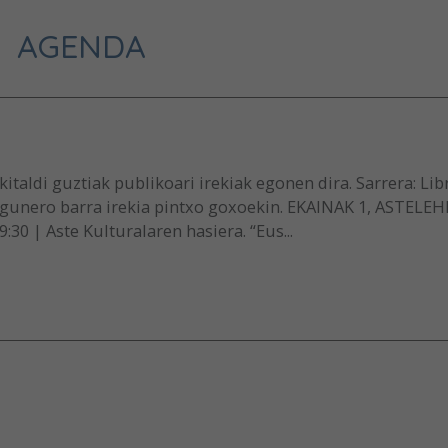
AGENDA
kitaldi guztiak publikoari irekiak egonen dira. Sarrera: Lib
gunero barra irekia pintxo goxoekin. EKAINAK 1, ASTELE
9:30 | Aste Kulturalaren hasiera. “Eus...