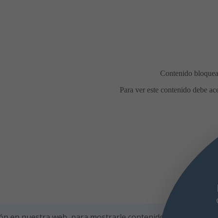
Comidas en la calle durante las
iestas de agosto
Con motivo de las
fiestas de agosto, el Ayuntamiento de
rlada recuerda las condiciones para la
lebración de comidas en la calle, con el
fin
ón en nuestra web, para mostrarle contenidos personalizad