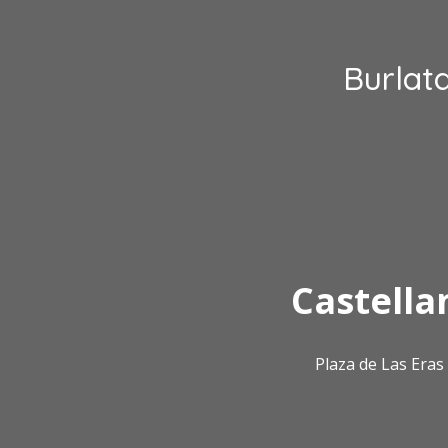
Burlat
Castella
Plaza de Las Era