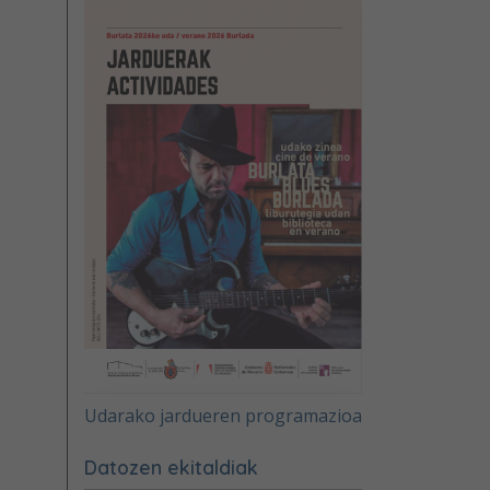
Udarako jardueren programazioa
Datozen ekitaldiak