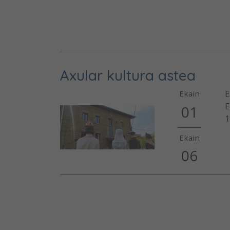
Axular kultura astea
E
Ekain
E
01
1
Ekain
06