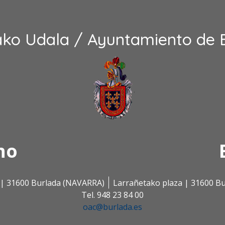
ako Udala / Ayuntamiento de 
no
s | 31600 Burlada (NAVARRA)
Larrañetako plaza | 31600 B
Tel. 948 23 84 00
oac@burlada.es