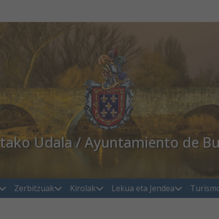
atako Udala / Ayuntamiento de Bu
Zerbitzuak
Kirolak
Lekua eta Jendea
Turism