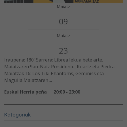
Maiatz
09
Maiatz
23
Iraupena: 180' Sarrera: Librea lekua bete arte.
Maiatzaren 9an: Naiz Presidente, Kuartz eta Piedra
Maiatzak 16: Los Tiki Phantoms, Geminiss eta
Maguila Maiatzaren ...
Euskal Herria peña
20:00 - 23:00
Kategoriak