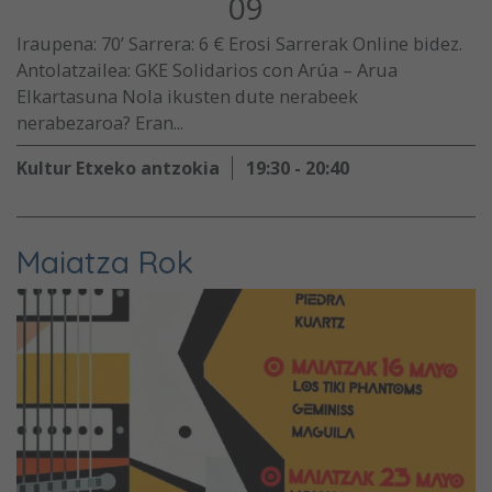
09
Iraupena: 70’ Sarrera: 6 € Erosi Sarrerak Online bidez.
Antolatzailea: GKE Solidarios con Arúa – Arua
Elkartasuna Nola ikusten dute nerabeek
nerabezaroa? Eran...
Kultur Etxeko antzokia
19:30 - 20:40
Maiatza Rok