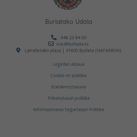
Burlatako Udala
948 23 84 00
oac@burlada.es
Larrañetako plaza | 31600 Burlata (NAFARROA)
Legezko Abisua
Cookie-en politika
Erabilerreztasuna
Pribatutasun politika
Informazioaren Segurtasun-Politika