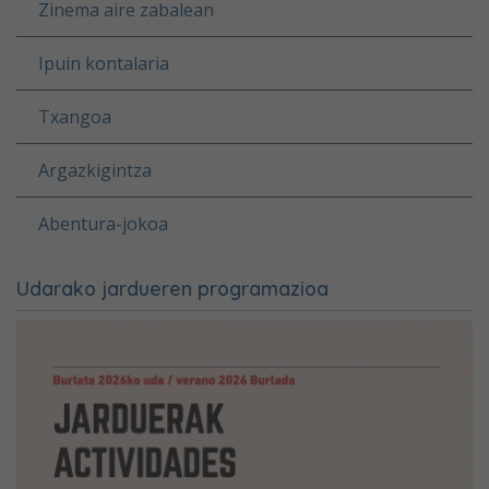
Zinema aire zabalean
Ipuin kontalaria
Txangoa
Argazkigintza
Abentura-jokoa
Udarako jardueren programazioa