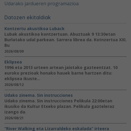
Udarako jardueren programazioa
Datozen ekitaldiak
Kontzertu akustikoa Luback
Lubak akustikoa kontzertuan. Abuztuak 9 13:30etan
Burlatako udal parkean. Sarrera librea da. Kotnzertua XXI.
Bu
2026/08/09
Eklipsea
1996 eta 2013 urteen artean jaiotako gazteentzat. 10
euroko prezioak honako hauek barne hartzen ditu:
eklipsea ikuste...
2026/08/12
Udako zinema. Sin instrucciones
Udako zinema. Sin instrucciones Pelikula 22:00etan
ikusiko da Kultur Etxeko plazan. Pelikula gazteleraz
izango da.
2026/08/21
“River Walking eta Lizarraldeko eskalada” irteera