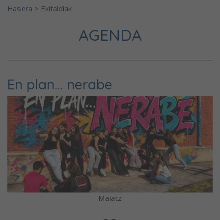
Hasiera
>
Ekitaldiak
AGENDA
En plan… nerabe
Maiatz