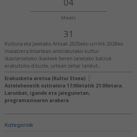
04
Maiatz
31
Kultura eta Jaietako Arloak 2025eko urritik 2026ko
maiatzera bitartean antolatutako kultur
ikastaroetako ikasleek beren lanetako batzuk
erakutsiko dituzte, urtean zehar landut...
Erakusketa aretoa (Kultur Etxea)
Astelehenetik ostiralera 17:00etatik 21:00etara.
Larunbat, igande eta jaiegunetan,
programazioaren arabera
Kategoriak