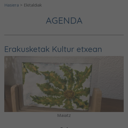
Hasiera
>
Ekitaldiak
AGENDA
Erakusketak Kultur etxean
Maiatz