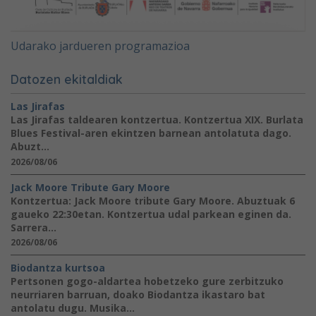
Udarako jardueren programazioa
Datozen ekitaldiak
Las Jirafas
Las Jirafas taldearen kontzertua. Kontzertua XIX. Burlata
Blues Festival-aren ekintzen barnean antolatuta dago.
Abuzt...
2026/08/06
Jack Moore Tribute Gary Moore
Kontzertua: Jack Moore tribute Gary Moore. Abuztuak 6
gaueko 22:30etan. Kontzertua udal parkean eginen da.
Sarrera...
2026/08/06
Biodantza kurtsoa
Pertsonen gogo-aldartea hobetzeko gure zerbitzuko
neurriaren barruan, doako Biodantza ikastaro bat
antolatu dugu. Musika...