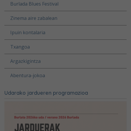
Burlada Blues Festival
Zinema aire zabalean
Ipuin kontalaria
Txangoa
Argazkigintza
Abentura-jokoa
Udarako jardueren programazioa