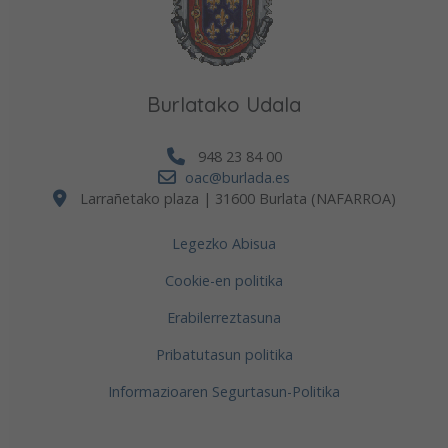
Burlatako Udala
948 23 84 00
oac@burlada.es
Larrañetako plaza | 31600 Burlata (NAFARROA)
Legezko Abisua
Cookie-en politika
Erabilerreztasuna
Pribatutasun politika
Informazioaren Segurtasun-Politika