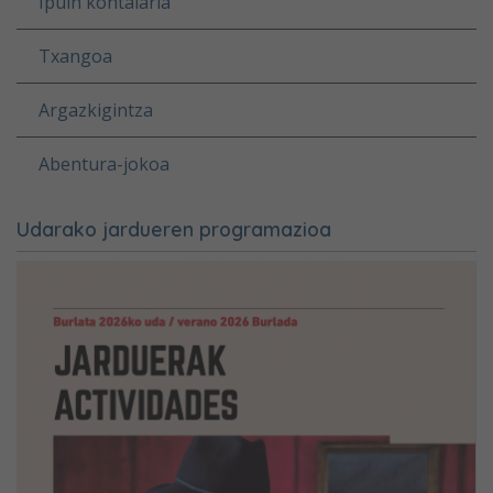
Ipuin kontalaria
Txangoa
Argazkigintza
Abentura-jokoa
Udarako jardueren programazioa