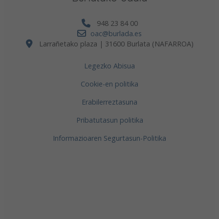
948 23 84 00
oac@burlada.es
Larrañetako plaza | 31600 Burlata (NAFARROA)
Legezko Abisua
Cookie-en politika
Erabilerreztasuna
Pribatutasun politika
Informazioaren Segurtasun-Politika