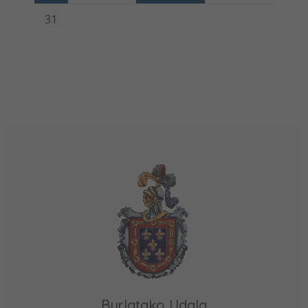
31
Burlatako Udala