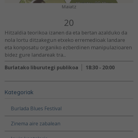
Maiatz
20
Hitzaldia teorikoa izanen da eta bertan azalduko da
nola lortu ditzakegun etxeko erremedioak landare
eta konposatu organiko ezberdinen manipulazioaren
bidez gure landareak tra...
Burlatako liburutegi publikoa
18:30 - 20:00
Kategoriak
Burlada Blues Festival
Zinema aire zabalean