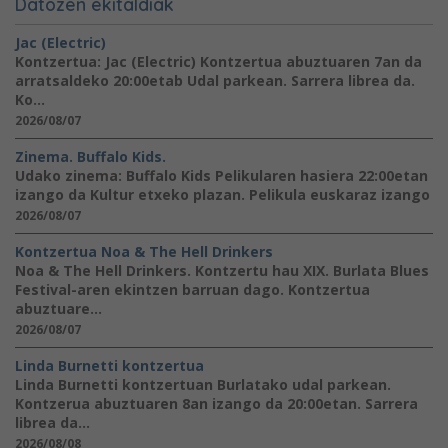
Datozen ekitaldiak
Jac (Electric)
Kontzertua: Jac (Electric) Kontzertua abuztuaren 7an da
arratsaldeko 20:00etab Udal parkean. Sarrera librea da.
Ko...
2026/08/07
Zinema. Buffalo Kids.
Udako zinema: Buffalo Kids Pelikularen hasiera 22:00etan
izango da Kultur etxeko plazan. Pelikula euskaraz izango
2026/08/07
Kontzertua Noa & The Hell Drinkers
Noa & The Hell Drinkers. Kontzertu hau XIX. Burlata Blues
Festival-aren ekintzen barruan dago. Kontzertua
abuztuare...
2026/08/07
Linda Burnetti kontzertua
Linda Burnetti kontzertuan Burlatako udal parkean.
Kontzerua abuztuaren 8an izango da 20:00etan. Sarrera
librea da...
2026/08/08