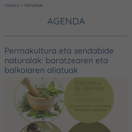
Hasiera
>
Ekitaldiak
AGENDA
Permakultura eta sendabide
naturalak: baratzearen eta
balkoiaren aliatuak