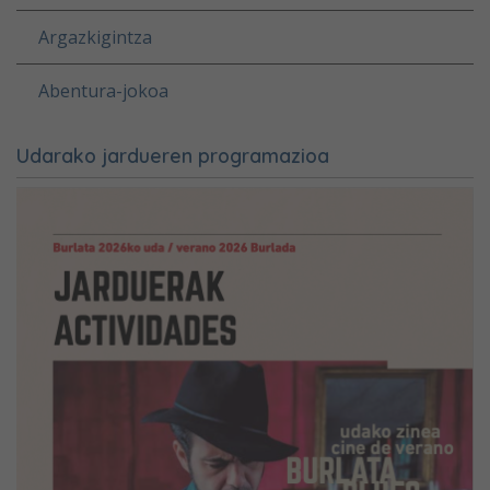
Argazkigintza
Abentura-jokoa
Udarako jardueren programazioa