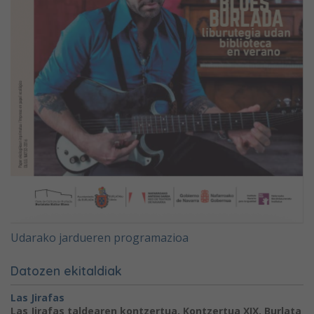
Udarako jardueren programazioa
Datozen ekitaldiak
Las Jirafas
Las Jirafas taldearen kontzertua. Kontzertua XIX. Burlata