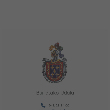
Burlatako Udala
948 23 84 00