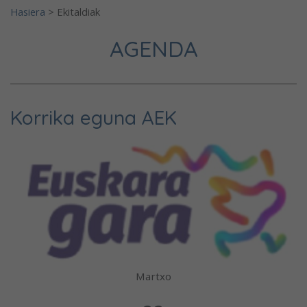
Hasiera
>
Ekitaldiak
AGENDA
Korrika eguna AEK
Martxo