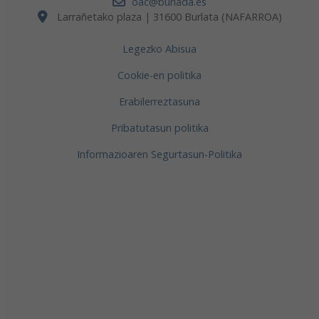
oac@burlada.es
Larrañetako plaza | 31600 Burlata (NAFARROA)
Legezko Abisua
Cookie-en politika
Erabilerreztasuna
Pribatutasun politika
Informazioaren Segurtasun-Politika