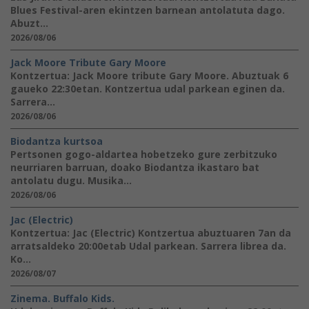
Blues Festival-aren ekintzen barnean antolatuta dago.
Abuzt...
2026/08/06
Jack Moore Tribute Gary Moore
Kontzertua: Jack Moore tribute Gary Moore. Abuztuak 6
gaueko 22:30etan. Kontzertua udal parkean eginen da.
Sarrera...
2026/08/06
Biodantza kurtsoa
Pertsonen gogo-aldartea hobetzeko gure zerbitzuko
neurriaren barruan, doako Biodantza ikastaro bat
antolatu dugu. Musika...
2026/08/06
Jac (Electric)
Kontzertua: Jac (Electric) Kontzertua abuztuaren 7an da
arratsaldeko 20:00etab Udal parkean. Sarrera librea da.
Ko...
2026/08/07
Zinema. Buffalo Kids.