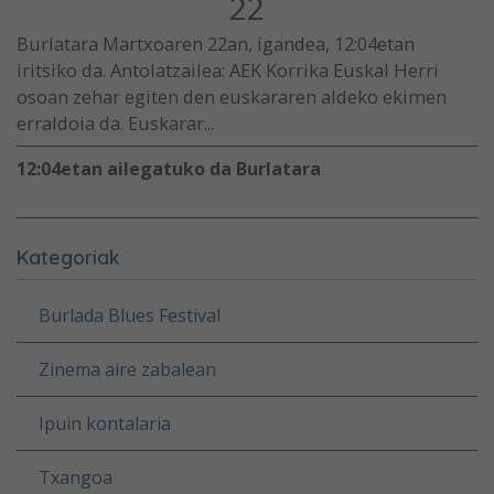
22
Burlatara Martxoaren 22an, igandea, 12:04etan
iritsiko da. Antolatzailea: AEK Korrika Euskal Herri
osoan zehar egiten den euskararen aldeko ekimen
erraldoia da. Euskarar...
12:04etan ailegatuko da Burlatara
Kategoriak
Burlada Blues Festival
Zinema aire zabalean
Ipuin kontalaria
Txangoa