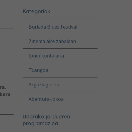
Kategoriak
Burlada Blues Festival
Zinema aire zabalean
Ipuin kontalaria
.
Txangoa
Argazkigintza
ra.
abera
Abentura-jokoa
Udarako jardueren
programazioa