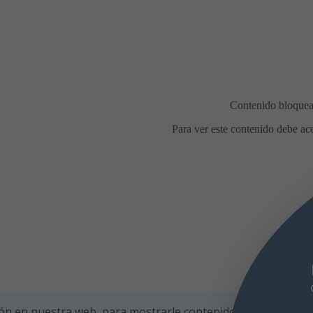
omidas en la calle durante las
iestas de agosto
Con motivo de las
iestas de agosto, el Ayuntamiento de
rlada recuerda las condiciones para la
ebración de comidas en la calle, con el
fin
ón en nuestra web, para mostrarle contenidos personalizad