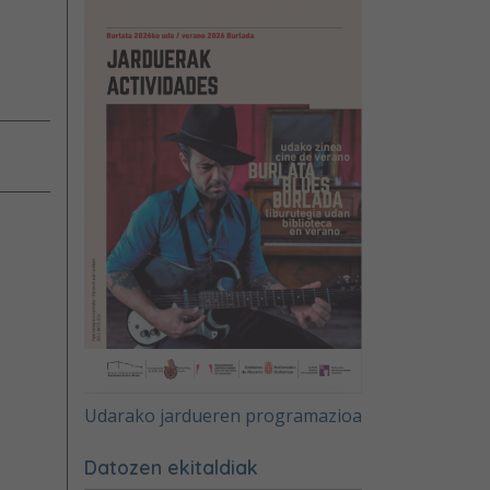
Udarako jardueren programazioa
Datozen ekitaldiak