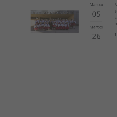
M
Martxo
z
05
E
h
Martxo
26
1