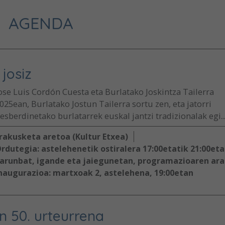
AGENDA
josiz
ose Luis Cordón Cuesta eta Burlatako Joskintza Tailerra
025ean, Burlatako Jostun Tailerra sortu zen, eta jatorri
esberdinetako burlatarrek euskal jantzi tradizionalak egi..
rakusketa aretoa (Kultur Etxea)
rdutegia: astelehenetik ostiralera 17:00etatik 21:00eta
arunbat, igande eta jaiegunetan, programazioaren ar
naugurazioa: martxoak 2, astelehena, 19:00etan
n 50. urteurrena