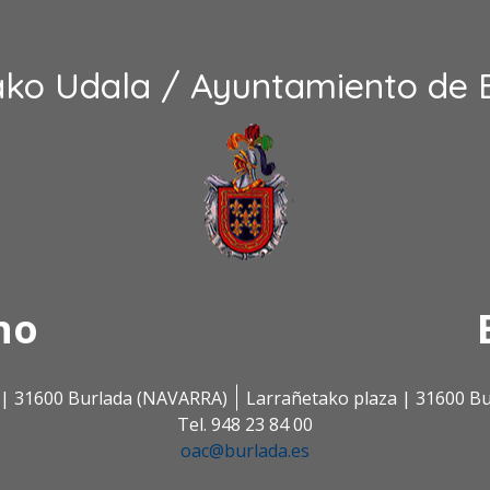
ako Udala / Ayuntamiento de 
no
s | 31600 Burlada (NAVARRA)
Larrañetako plaza | 31600 B
Tel. 948 23 84 00
oac@burlada.es