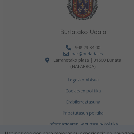
Burlatako Udala
948 23 84 00
oac@burlada.es
Larrañetako plaza | 31600 Burlata
(NAFARROA)
Legezko Abisua
C
Cookie-en politika
f
Erabilerreztasuna
f
Pribatutasun politika
Bu
cel
Informazioaren Segurtasun-Politika
Usamos cookies para mejorar su experiencia de navegaci