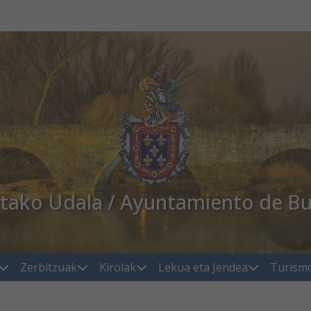
atako Udala / Ayuntamiento de Bu
Zerbitzuak
Kirolak
Lekua eta Jendea
Turism