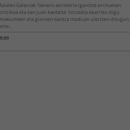
aialen Galarzak 'Genero asimetria igarotze errituetan:
ortzikoa eta san juan kantaita' hitzaldia ekarriko digu:
makumeen eta gizonen dantza moduan ulertzen ditugun
orie...
9:00