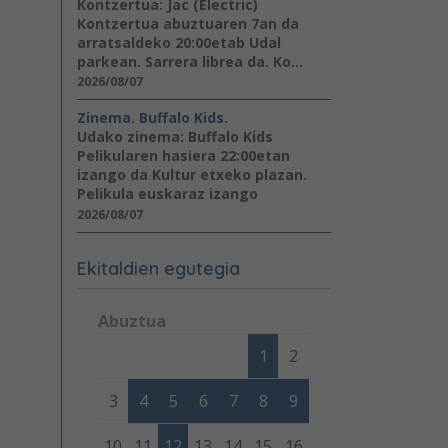
Kontzertua: Jac (Electric)
Kontzertua abuztuaren 7an da
arratsaldeko 20:00etab Udal
parkean. Sarrera librea da. Ko...
2026/08/07
Zinema. Buffalo Kids.
Udako zinema: Buffalo Kids
Pelikularen hasiera 22:00etan
izango da Kultur etxeko plazan.
Pelikula euskaraz izango
2026/08/07
Ekitaldien egutegia
Abuztua
Lunes
Martes
Miércoles
Jueves
Viernes
Sábad
1
2
3
4
5
6
7
8
9
10
11
12
13
14
15
16