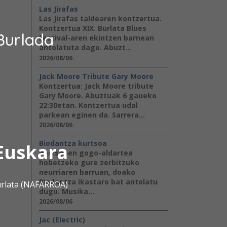
Las Jirafas
Las Jirafas taldearen kontzertua.
Kontzertua XIX. Burlata Blues
Burlada
Festival-aren ekintzen barnean
antolatuta dago. Abuzt...
2026/08/06
Jack Moore Tribute Gary Moore
Kontzertua: Jack Moore tribute
Gary Moore. Abuztuak 6 gaueko
22:30etan. Kontzertua udal
parkean eginen da. Sarrera...
2026/08/06
Biodantza kurtsoa
Euskara
Pertsonen gogo-aldartea
hobetzeko gure zerbitzuko
neurriaren barruan, doako
Biodantza ikastaro bat antolatu
urlata (NAFARROA)
dugu. Musika...
2026/08/06
Jac (Electric)