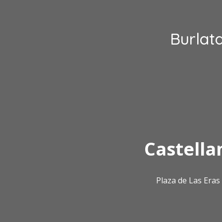
Burlat
Castella
Plaza de Las Era