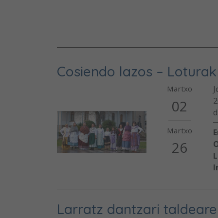
Cosiendo lazos – Loturak 
J
Martxo
2
02
d
Martxo
E
26
O
L
I
Larratz dantzari taldeare