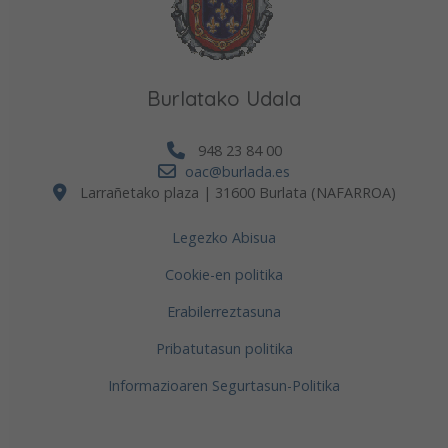
Burlatako Udala
948 23 84 00
oac@burlada.es
Larrañetako plaza | 31600 Burlata (NAFARROA)
Legezko Abisua
Cookie-en politika
Erabilerreztasuna
Pribatutasun politika
Informazioaren Segurtasun-Politika