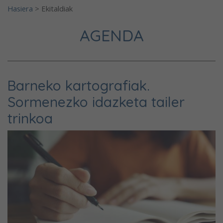
Hasiera
>
Ekitaldiak
AGENDA
Barneko kartografiak.
Sormenezko idazketa tailer
trinkoa