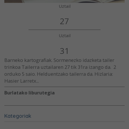
Uztail
27
Uztail
31
Barneko kartografiak. Sormenezko idazketa tailer
trinkoa Tailerra uztailaren 27 tik 31ra izango da. 2
orduko 5 saio. Helduentzako tailerra da. Hizlaria:
Hasier Larretx...
Burlatako liburutegia
Kategoriak