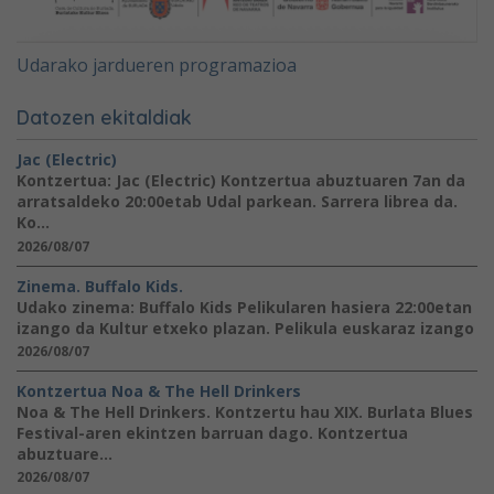
Udarako jardueren programazioa
Datozen ekitaldiak
Jac (Electric)
Kontzertua: Jac (Electric) Kontzertua abuztuaren 7an da
arratsaldeko 20:00etab Udal parkean. Sarrera librea da.
Ko...
2026/08/07
Zinema. Buffalo Kids.
Udako zinema: Buffalo Kids Pelikularen hasiera 22:00etan
izango da Kultur etxeko plazan. Pelikula euskaraz izango
2026/08/07
Kontzertua Noa & The Hell Drinkers
Noa & The Hell Drinkers. Kontzertu hau XIX. Burlata Blues
Festival-aren ekintzen barruan dago. Kontzertua
abuztuare...
2026/08/07