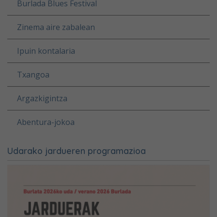
Burlada Blues Festival
Zinema aire zabalean
Ipuin kontalaria
Txangoa
Argazkigintza
Abentura-jokoa
Udarako jardueren programazioa