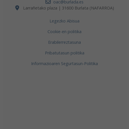
oac@burlada.es
Larrañetako plaza | 31600 Burlata (NAFARROA)
Legezko Abisua
Cookie-en politika
Erabilerreztasuna
Pribatutasun politika
Informazioaren Segurtasun-Politika