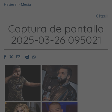
Hasiera
>
Media
Itzuli
Captura de pantalla
2025-03-26 095021
Facebook
Twitter
Email
Imprimir
Whatsapp