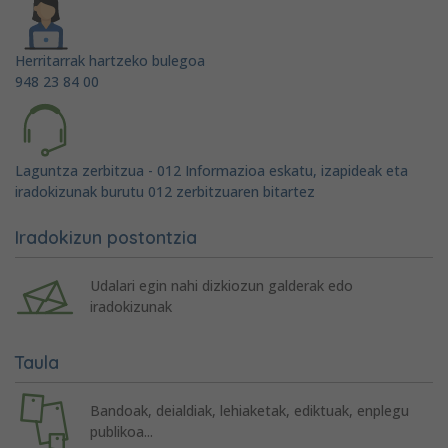
Herritarrak hartzeko bulegoa
948 23 84 00
Laguntza zerbitzua - 012 Informazioa eskatu, izapideak eta
iradokizunak burutu 012 zerbitzuaren bitartez
Iradokizun postontzia
Udalari egin nahi dizkiozun galderak edo
iradokizunak
Taula
Bandoak, deialdiak, lehiaketak, ediktuak, enplegu
publikoa...