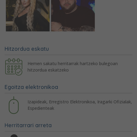
Hitzordua eskatu
Hemen sakatu herritarrak hartzeko bulegoan
hitzordua eskatzeko
Egoitza elektronikoa
Izapideak, Erregistro Elektronikoa, Iragarki Ofizialak,
Espedienteak
Herritarrari arreta