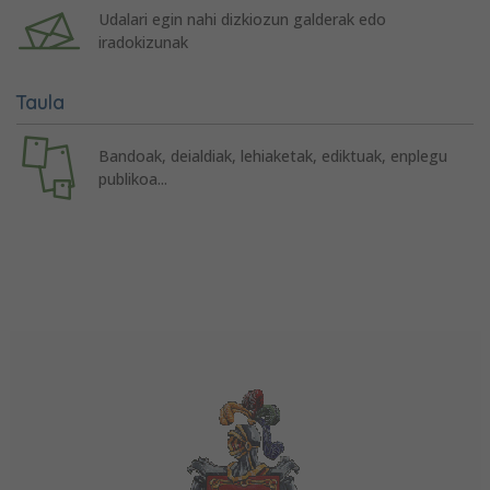
Udalari egin nahi dizkiozun galderak edo
iradokizunak
Taula
Bandoak, deialdiak, lehiaketak, ediktuak, enplegu
publikoa...