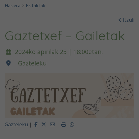
Hasiera
>
Ekitaldiak
Itzuli
Gaztetxef – Gailetak
2024ko apirilak 25 | 18:00etan.
Gazteleku
Facebook
Twitter
Email
Imprimir
Whatsapp
Gazteleku
|