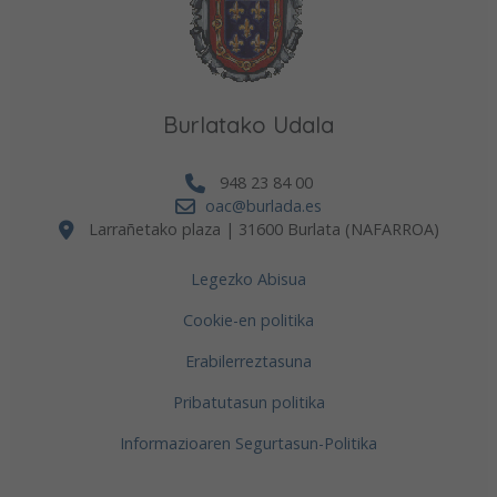
Burlatako Udala
948 23 84 00
oac@burlada.es
Larrañetako plaza | 31600 Burlata (NAFARROA)
Legezko Abisua
Cookie-en politika
Erabilerreztasuna
Pribatutasun politika
Informazioaren Segurtasun-Politika