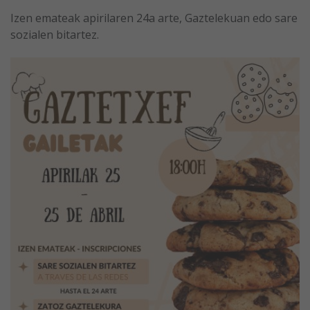
Izen emateak apirilaren 24a arte, Gaztelekuan edo sare
sozialen bitartez.