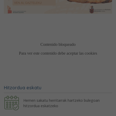
Hitzordua eskatu
Hemen sakatu herritarrak hartzeko bulegoan
hitzordua eskatzeko