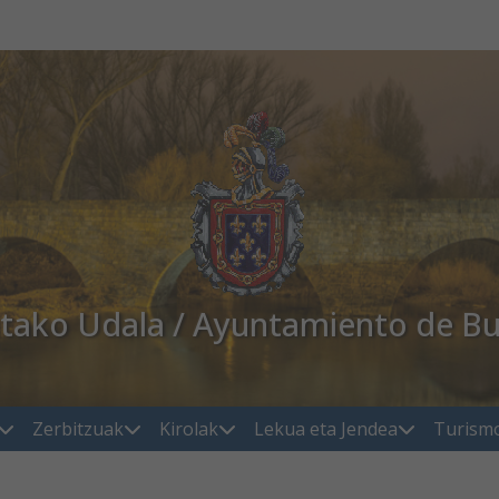
atako Udala / Ayuntamiento de Bu
Zerbitzuak
Kirolak
Lekua eta Jendea
Turism