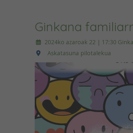
Ginkana familiarr
2024ko azaroak 22 | 17:30 Gink
Askatasuna pilotalekua