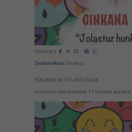
Facebook
Twitter
Email
Imprimir
Whatsapp
Ginkana
|
Zenbatekoa:
Doakoa
ESKUBIDEAK ETA EMOZIOAK
Aurretiko izen-emateak 17:15etatik aurrera.