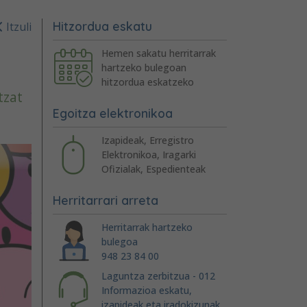
Hitzordua eskatu
Itzuli
Hemen sakatu herritarrak
hartzeko bulegoan
hitzordua eskatzeko
tzat
Egoitza elektronikoa
Izapideak, Erregistro
Elektronikoa, Iragarki
Ofizialak, Espedienteak
Herritarrari arreta
Herritarrak hartzeko
bulegoa
948 23 84 00
Laguntza zerbitzua - 012
Informazioa eskatu,
izapideak eta iradokizunak