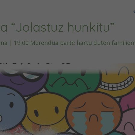
a “Jolastuz hunkitu”
ana | 19:00 Merendua parte hartu duten familien