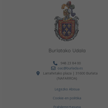
Burlatako Udala
948 23 84 00
oac@burlada.es
Larrañetako plaza | 31600 Burlata
(NAFARROA)
Legezko Abisua
Cookie-en politika
Erabilerreztasuna