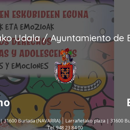
ako Udala / Ayuntamiento de 
no
s | 31600 Burlada (NAVARRA)
Larrañetako plaza | 31600 B
Tel. 948 23 84 00