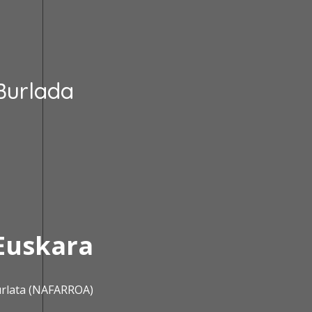
Burlada
Euskara
urlata (NAFARROA)