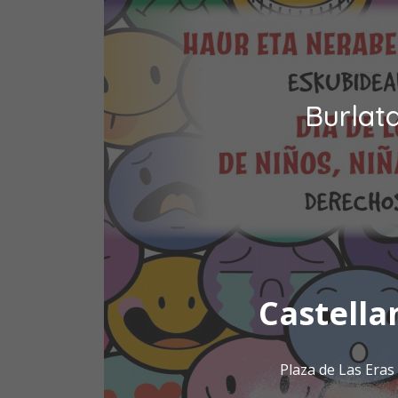
Burlat
Castella
Plaza de Las Era