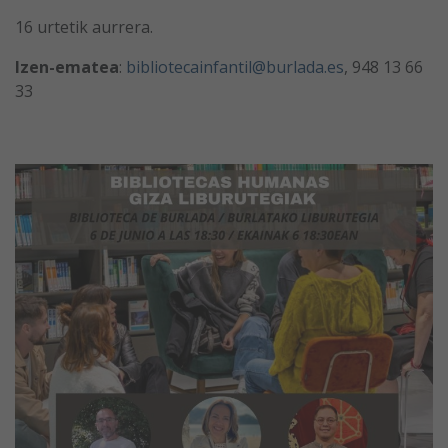
16 urtetik aurrera.
Izen-ematea
:
bibliotecainfantil@burlada.es
, 948 13 66
33