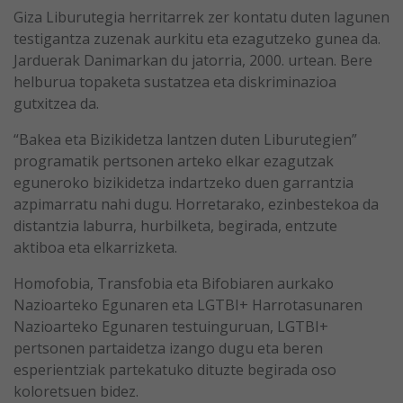
Giza Liburutegia herritarrek zer kontatu duten lagunen
testigantza zuzenak aurkitu eta ezagutzeko gunea da.
Jarduerak Danimarkan du jatorria, 2000. urtean. Bere
helburua topaketa sustatzea eta diskriminazioa
gutxitzea da.
“Bakea eta Bizikidetza lantzen duten Liburutegien”
programatik pertsonen arteko elkar ezagutzak
eguneroko bizikidetza indartzeko duen garrantzia
azpimarratu nahi dugu. Horretarako, ezinbestekoa da
distantzia laburra, hurbilketa, begirada, entzute
aktiboa eta elkarrizketa.
Homofobia, Transfobia eta Bifobiaren aurkako
Nazioarteko Egunaren eta LGTBI+ Harrotasunaren
Nazioarteko Egunaren testuinguruan, LGTBI+
pertsonen partaidetza izango dugu eta beren
esperientziak partekatuko dituzte begirada oso
koloretsuen bidez.