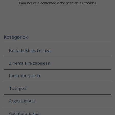
Kategoriak
Burlada Blues Festival
Zinema aire zabalean
Ipuin kontalaria
Txangoa
Argazkigintza
Abentura-jokoa