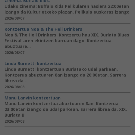
Zinema. Buffalo Kids.
Udako zinema: Buffalo Kids Pelikularen hasiera 22:00etan
izango da Kultur etxeko plazan. Pelikula euskaraz izango
2026/08/07
Kontzertua Noa & The Hell Drinkers
Noa & The Hell Drinkers. Kontzertu hau XIX. Burlata Blues
Festival-aren ekintzen barruan dago. Kontzertua
abuztuare...
2026/08/07
Linda Burnetti kontzertua
Linda Burnetti kontzertuan Burlatako udal parkean.
Kontzerua abuztuaren 8an izango da 20:00etan. Sarrera
librea da...
2026/08/08
Manu Lanvin kontzertuan
Manu Lanvin kontzertua abuztuaren 8an. Kontzerua
23:00etan izango da udal parkean. Sarrera librea da. XIX.
Burlata B
2026/08/08