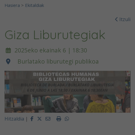
Hasiera
>
Ekitaldiak
Itzuli
Giza Liburutegiak
2025eko ekainak 6 | 18:30
Burlatako liburutegi publikoa
Facebook
Twitter
Email
Imprimir
Whatsapp
Hitzaldia
|