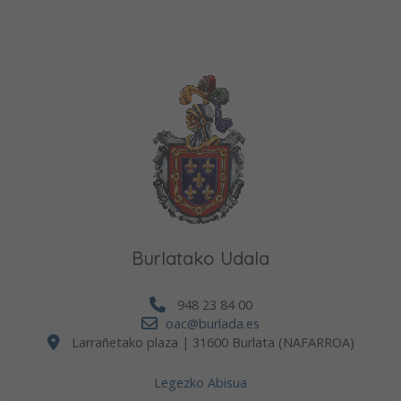
Burlatako Udala
948 23 84 00
oac@burlada.es
Larrañetako plaza | 31600 Burlata (NAFARROA)
Legezko Abisua