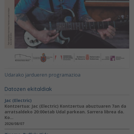
Udarako jardueren programazioa
Datozen ekitaldiak
Jac (Electric)
Kontzertua: Jac (Electric) Kontzertua abuztuaren 7an da
arratsaldeko 20:00etab Udal parkean. Sarrera librea da.
Ko...
2026/08/07