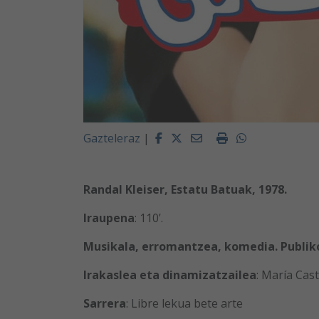
Facebook
Twitter
Email
Imprimir
Whatsapp
Gazteleraz
|
Randal Kleiser, Estatu Batuak, 1978.
Iraupena
: 110’.
Musikala, erromantzea, komedia. Publik
Irakaslea eta dinamizatzailea
: María Cas
Sarrera
: Libre lekua bete arte