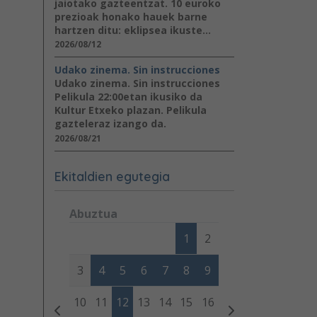
jaiotako gazteentzat. 10 euroko
prezioak honako hauek barne
hartzen ditu: eklipsea ikuste...
2026/08/12
Udako zinema. Sin instrucciones
Udako zinema. Sin instrucciones
Pelikula 22:00etan ikusiko da
Kultur Etxeko plazan. Pelikula
gazteleraz izango da.
2026/08/21
Ekitaldien egutegia
Abuztua
Lunes
Martes
Miércoles
Jueves
Viernes
Sábad
1
2
3
4
5
6
7
8
9
10
11
12
13
14
15
16