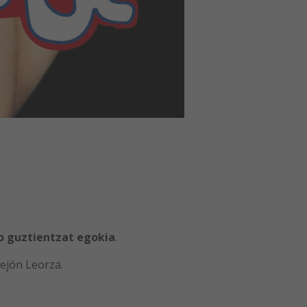
o guztientzat egokia
.
tejón Leorza.