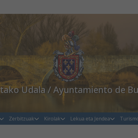
atako Udala / Ayuntamiento de Bu
Zerbitzuak
Kirolak
Lekua eta Jendea
Turism