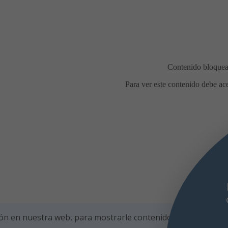
midas en la calle durante las
estas de agosto
Con motivo de las
estas de agosto, el Ayuntamiento de
ada recuerda las condiciones para la
bración de comidas en la calle, con el
fin
ón en nuestra web, para mostrarle contenidos personalizad