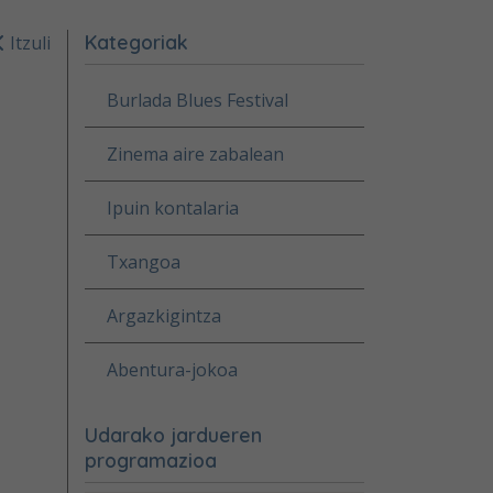
Kategoriak
Itzuli
Burlada Blues Festival
Zinema aire zabalean
Ipuin kontalaria
Txangoa
Argazkigintza
Abentura-jokoa
Udarako jardueren
programazioa