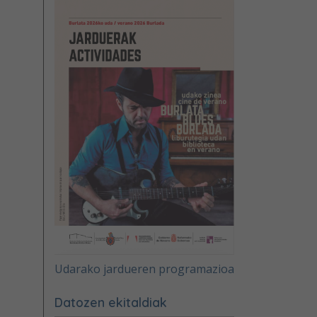
Udarako jardueren programazioa
Datozen ekitaldiak