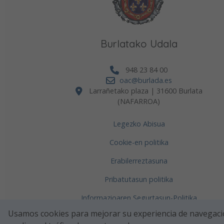
Burlatako Udala
948 23 84 00
oac@burlada.es
Larrañetako plaza | 31600 Burlata
(NAFARROA)
Legezko Abisua
Co
Cookie-en politika
fi
Erabilerreztasuna
fi
Pribatutasun politika
Burl
cele
Informazioaren Segurtasun-Politika
Usamos cookies para mejorar su experiencia de navegaci