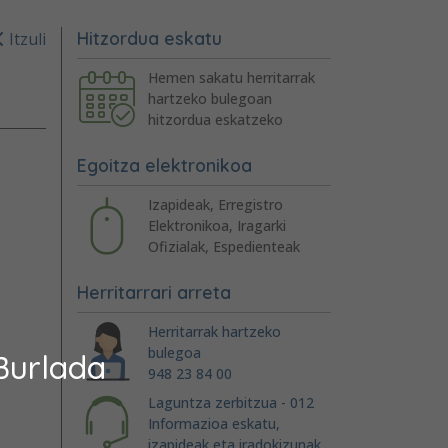
Hitzordua eskatu
Itzuli
Hemen sakatu herritarrak
hartzeko bulegoan
hitzordua eskatzeko
Egoitza elektronikoa
Izapideak, Erregistro
Elektronikoa, Iragarki
Ofizialak, Espedienteak
Herritarrari arreta
Herritarrak hartzeko
bulegoa
Burlada
948 23 84 00
Laguntza zerbitzua - 012
Informazioa eskatu,
izapideak eta iradokizunak