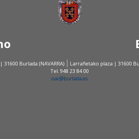
no
s | 31600 Burlada (NAVARRA)
Larrañetako plaza | 31600 B
Tel. 948 23 84 00
oac@burlada.es