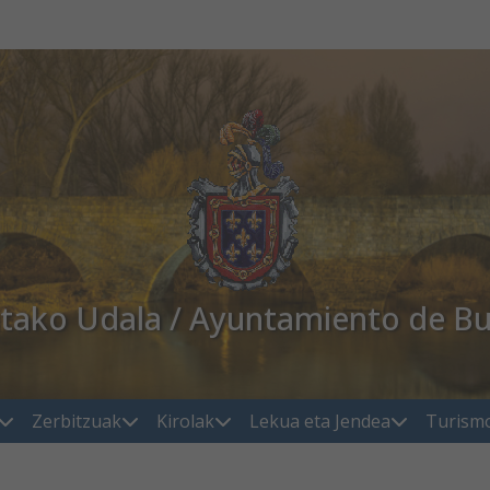
atako Udala / Ayuntamiento de Bu
Zerbitzuak
Kirolak
Lekua eta Jendea
Turism