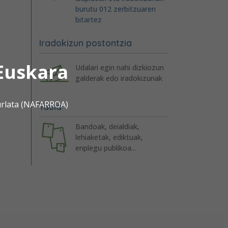
burutu 012 zerbitzuaren
bitartez
Iradokizun postontzia
Euskara
Udalari egin nahi dizkiozun
galderak edo iradokizunak
urlata (NAFARROA)
Taula
Bandoak, deialdiak,
lehiaketak, ediktuak,
enplegu publikoa...