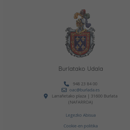
Burlatako Udala
948 23 84 00
oac@burlada.es
Larrañetako plaza | 31600 Burlata
(NAFARROA)
Legezko Abisua
Cookie-en politika