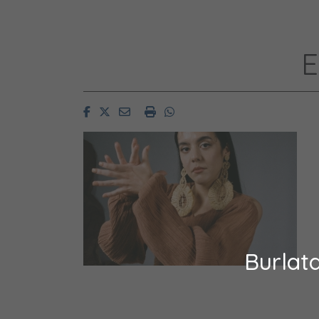
E
Facebook
Twitter
Email
Imprimir
Whatsapp
Burlat