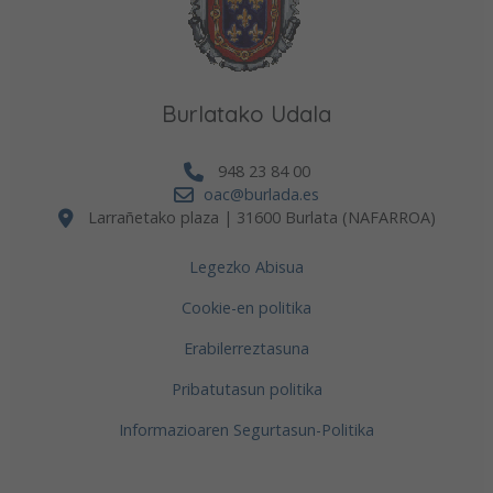
Burlatako Udala
948 23 84 00
oac@burlada.es
Larrañetako plaza | 31600 Burlata (NAFARROA)
Legezko Abisua
Cookie-en politika
Erabilerreztasuna
Pribatutasun politika
Informazioaren Segurtasun-Politika