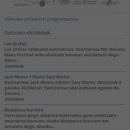
Udarako jardueren programazioa
Datozen ekitaldiak
Las Jirafas
Las Jirafas taldearen kontzertua. Kontzertua XIX. Burlata
Blues Festival-aren ekintzen barnean antolatuta dago.
Abuzt...
2026/08/06
Jack Moore Tribute Gary Moore
Kontzertua: Jack Moore tribute Gary Moore. Abuztuak 6
gaueko 22:30etan. Kontzertua udal parkean eginen da.
Sarrera...
2026/08/06
Biodantza kurtsoa
Pertsonen gogo-aldartea hobetzeko gure zerbitzuko
neurriaren barruan, doako Biodantza ikastaro bat
antolatu dugu. Musika...