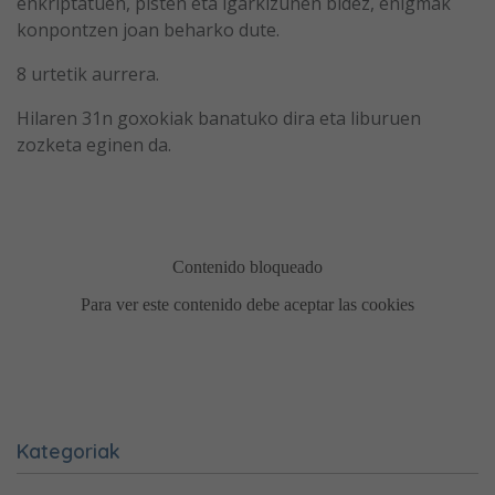
enkriptatuen, pisten eta igarkizunen bidez, enigmak
konpontzen joan beharko dute.
8 urtetik aurrera.
Hilaren 31n goxokiak banatuko dira eta liburuen
zozketa eginen da.
Kategoriak