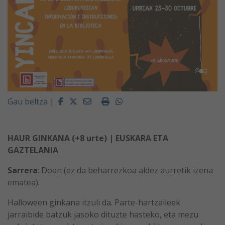
Facebook
Twitter
Email
Imprimir
Whatsapp
Gau beltza
|
HAUR GINKANA (+8 urte) | EUSKARA ETA
GAZTELANIA
Sarrera
: Doan (ez da beharrezkoa aldez aurretik izena
ematea).
Halloween ginkana itzuli da. Parte-hartzaileek
jarraibide batzuk jasoko dituzte hasteko, eta mezu