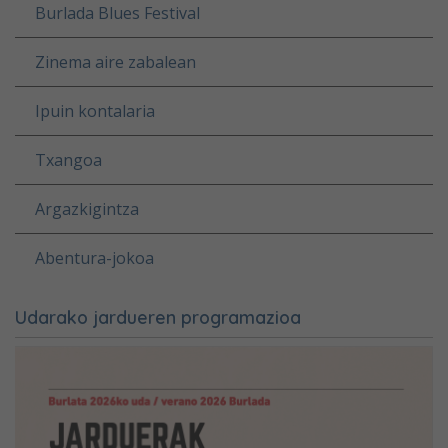
Burlada Blues Festival
Zinema aire zabalean
Ipuin kontalaria
Txangoa
Argazkigintza
Abentura-jokoa
Udarako jardueren programazioa