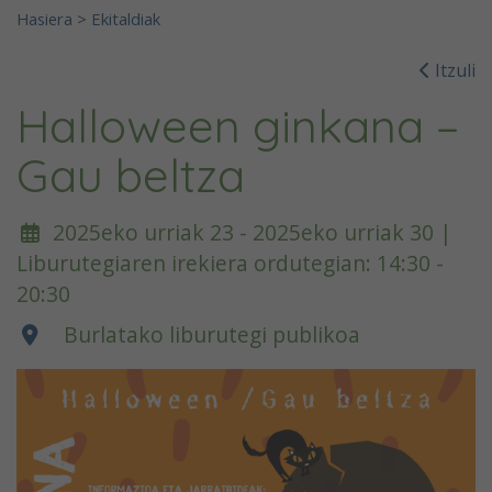
Hasiera
>
Ekitaldiak
Itzuli
Halloween ginkana –
Gau beltza
2025eko urriak 23 - 2025eko urriak 30 |
Liburutegiaren irekiera ordutegian: 14:30 -
20:30
Burlatako liburutegi publikoa