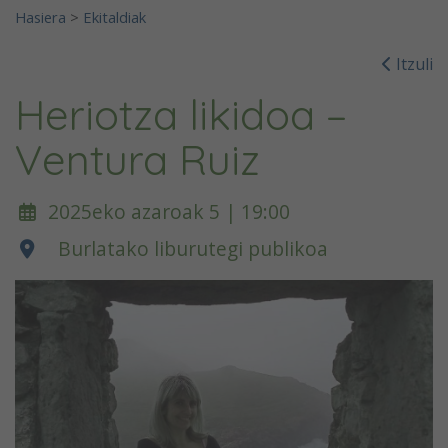
Hasiera
>
Ekitaldiak
Itzuli
Heriotza likidoa –
Ventura Ruiz
2025eko azaroak 5 | 19:00
Burlatako liburutegi publikoa