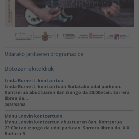
Udarako jardueren programazioa
Datozen ekitaldiak
Linda Burnetti kontzertua
Linda Burnetti kontzertuan Burlatako udal parkean.
Kontzerua abuztuaren 8an izango da 20:00etan. Sarrera
librea da...
2026/08/08
Manu Lanvin kontzertuan
Manu Lanvin kontzertua abuztuaren 8an. Kontzerua
23:00etan izango da udal parkean. Sarrera librea da. XIX.
Burlata B