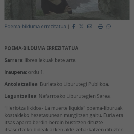
Facebook
Twitter
Email
Imprimir
Whatsapp
Poema-bilduma errezitatua
|
POEMA-BILDUMA ERREZITATUA
Sarrera
: librea lekuak bete arte.
Iraupena
: ordu 1.
Antolatzailea
: Burlatako Liburutegi Publikoa.
Laguntzailea
: Nafarroako Liburutegien Sarea.
“Heriotza likidoa- La muerte liquida” poema-liburuak
kostaldeko hezetasunean murgiltzen gaitu. Euria eta
itsas aparra berdin-berdin bustitzen dituzte
itsasertzeko bideak azken aldiz zeharkatzen dituzten