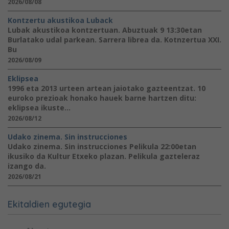
2026/08/08
Kontzertu akustikoa Luback
Lubak akustikoa kontzertuan. Abuztuak 9 13:30etan
Burlatako udal parkean. Sarrera librea da. Kotnzertua XXI.
Bu
2026/08/09
Eklipsea
1996 eta 2013 urteen artean jaiotako gazteentzat. 10
euroko prezioak honako hauek barne hartzen ditu:
eklipsea ikuste...
2026/08/12
Udako zinema. Sin instrucciones
Udako zinema. Sin instrucciones Pelikula 22:00etan
ikusiko da Kultur Etxeko plazan. Pelikula gazteleraz
izango da.
2026/08/21
Ekitaldien egutegia