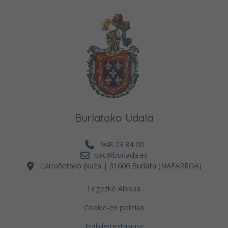
Burlatako Udala
948 23 84 00
oac@burlada.es
Larrañetako plaza | 31600 Burlata (NAFARROA)
Legezko Abisua
Cookie-en politika
Erabilerreztasuna