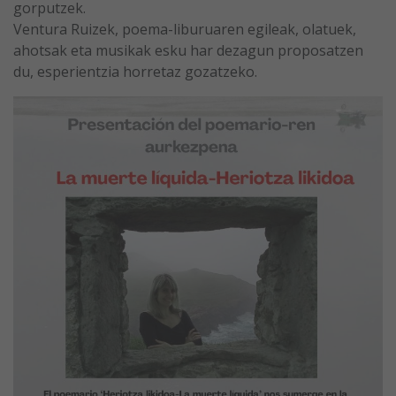
gorputzek.
Ventura Ruizek, poema-liburuaren egileak, olatuek,
ahotsak eta musikak esku har dezagun proposatzen
du, esperientzia horretaz gozatzeko.