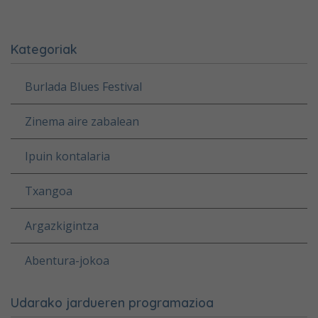
Kategoriak
Burlada Blues Festival
Zinema aire zabalean
Ipuin kontalaria
Txangoa
Argazkigintza
Abentura-jokoa
Udarako jardueren programazioa