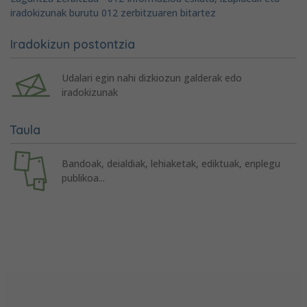
iradokizunak burutu 012 zerbitzuaren bitartez
Iradokizun postontzia
Udalari egin nahi dizkiozun galderak edo
iradokizunak
Taula
Bandoak, deialdiak, lehiaketak, ediktuak, enplegu
publikoa...