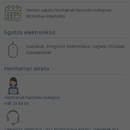
Hemen sakatu herritarrak hartzeko bulegoan
hitzordua eskatzeko
Egoitza elektronikoa
Izapideak, Erregistro Elektronikoa, Iragarki Ofizialak,
Espedienteak
Herritarrari arreta
Herritarrak hartzeko bulegoa
948 23 84 00
Laguntza zerbitzua - 012 Informazioa eskatu, izapideak eta