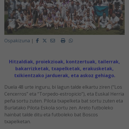
Facebook
Twitter
Email
Imprimir
Whatsapp
Ospakizuna
|
Hitzaldiak, proiekzioak, kontzertuak, tailerrak,
bakarrizketak, txapelketak, erakusketak,
txikientzako jarduerak, eta askoz gehiago.
Duela 48 urte inguru, bi lagun talde elkartu ziren (“Los
Cencerros” eta “Torpedo-estropicio”), eta Euskal Herria
peña sortu zuten. Pilota txapelketa bat sortu zuten eta
Burlatako Pilota Eskola sortu zen. Areto futboleko
hainbat talde ditu eta futboleko bat Boscos
txapelketan.