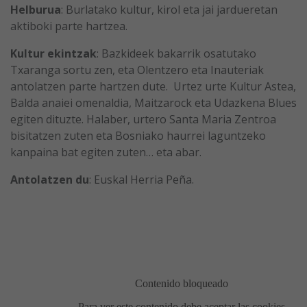
Helburua
: Burlatako kultur, kirol eta jai jardueretan
aktiboki parte hartzea.
Kultur ekintzak
: Bazkideek bakarrik osatutako
Txaranga sortu zen, eta Olentzero eta Inauteriak
antolatzen parte hartzen dute. Urtez urte Kultur Astea,
Balda anaiei omenaldia, Maitzarock eta Udazkena Blues
egiten dituzte. Halaber, urtero Santa Maria Zentroa
bisitatzen zuten eta Bosniako haurrei laguntzeko
kanpaina bat egiten zuten… eta abar.
Antolatzen du
: Euskal Herria Peña.