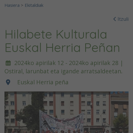
Hasiera
>
Ekitaldiak
Itzuli
Hilabete Kulturala
Euskal Herria Peñan
2024ko apirilak 12 - 2024ko apirilak 28 |
Ostiral, larunbat eta igande arratsaldeetan.
Euskal Herria peña