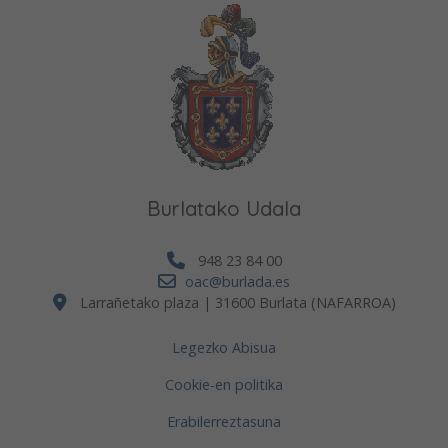
Burlatako Udala
948 23 84 00
oac@burlada.es
Larrañetako plaza | 31600 Burlata (NAFARROA)
Legezko Abisua
Cookie-en politika
Erabilerreztasuna