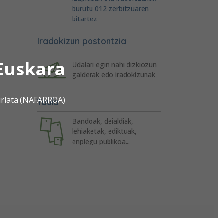
burutu 012 zerbitzuaren
bitartez
Iradokizun postontzia
Euskara
Udalari egin nahi dizkiozun
galderak edo iradokizunak
urlata (NAFARROA)
Taula
Bandoak, deialdiak,
lehiaketak, ediktuak,
enplegu publikoa...