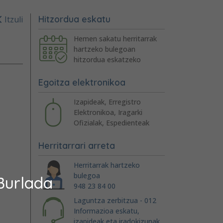
Hitzordua eskatu
Itzuli
Hemen sakatu herritarrak
hartzeko bulegoan
hitzordua eskatzeko
Egoitza elektronikoa
Izapideak, Erregistro
Elektronikoa, Iragarki
Ofizialak, Espedienteak
Herritarrari arreta
Herritarrak hartzeko
bulegoa
Burlada
948 23 84 00
Laguntza zerbitzua - 012
Informazioa eskatu,
izapideak eta iradokizunak