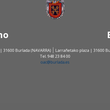
no
s | 31600 Burlada (NAVARRA)
Larrañetako plaza | 31600 B
Tel. 948 23 84 00
oac@burlada.es