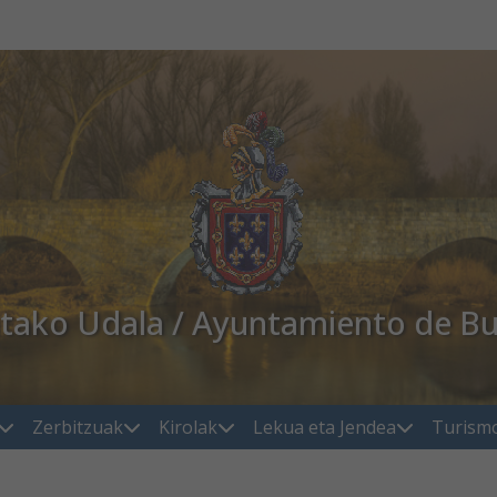
atako Udala / Ayuntamiento de Bu
Zerbitzuak
Kirolak
Lekua eta Jendea
Turism