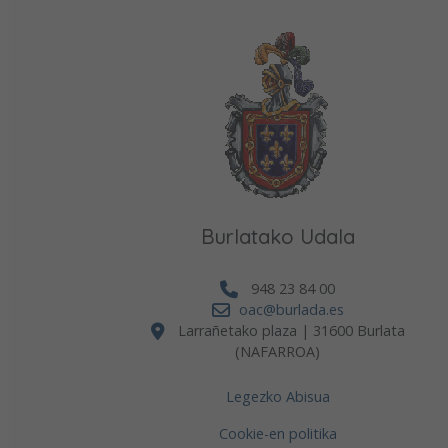
Burlatako Udala
948 23 84 00
oac@burlada.es
Larrañetako plaza | 31600 Burlata
(NAFARROA)
Legezko Abisua
Cookie-en politika