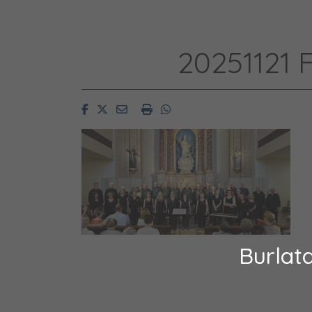
20251121 
Facebook
Twitter
Email
Imprimir
Whatsapp
Burlat