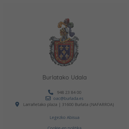
Burlatako Udala
948 23 84 00
oac@burlada.es
Larrañetako plaza | 31600 Burlata (NAFARROA)
Legezko Abisua
Cookie-en politika