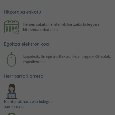
Hitzordua eskatu
Hemen sakatu herritarrak hartzeko bulegoan
hitzordua eskatzeko
Egoitza elektronikoa
Izapideak, Erregistro Elektronikoa, Iragarki Ofizialak,
Espedienteak
Herritarrari arreta
Herritarrak hartzeko bulegoa
948 23 84 00