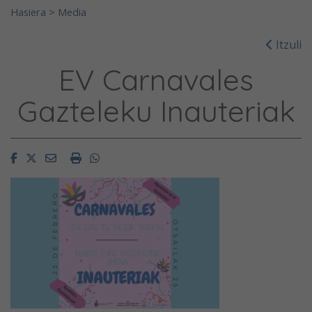
Hasiera
>
Media
Itzuli
EV Carnavales
Gazteleku Inauteriak
Facebook
Twitter
Email
Imprimir
Whatsapp