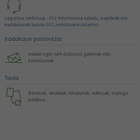
Laguntza zerbitzua - 012 Informazioa eskatu, izapideak eta
iradokizunak burutu 012 zerbitzuaren bitartez
Iradokizun postontzia
Udalari egin nahi dizkiozun galderak edo
iradokizunak
Taula
Bandoak, deialdiak, lehiaketak, ediktuak, enplegu
publikoa...