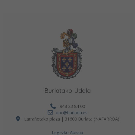
Burlatako Udala
948 23 84 00
oac@burlada.es
Larrañetako plaza | 31600 Burlata (NAFARROA)
Legezko Abisua