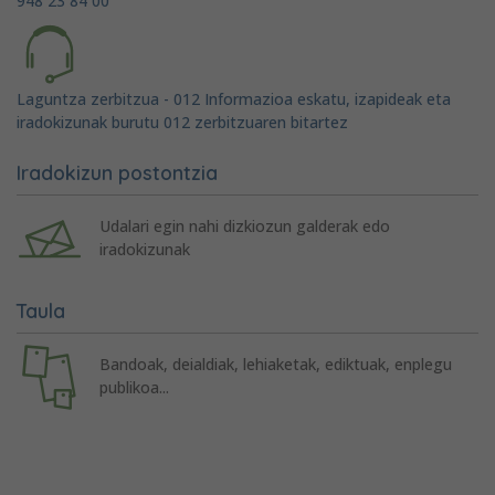
948 23 84 00
Laguntza zerbitzua - 012 Informazioa eskatu, izapideak eta
iradokizunak burutu 012 zerbitzuaren bitartez
Iradokizun postontzia
Udalari egin nahi dizkiozun galderak edo
iradokizunak
Taula
Bandoak, deialdiak, lehiaketak, ediktuak, enplegu
publikoa...