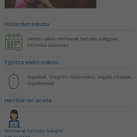
Hitzordua eskatu
Hemen sakatu herritarrak hartzeko bulegoan
hitzordua eskatzeko
Egoitza elektronikoa
Izapideak, Erregistro Elektronikoa, Iragarki Ofizialak,
Espedienteak
Herritarrari arreta
Herritarrak hartzeko bulegoa