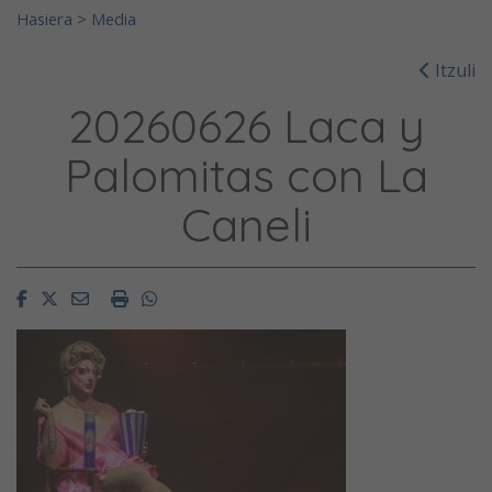
Hasiera
>
Media
Itzuli
20260626 Laca y
Palomitas con La
Caneli
Facebook
Twitter
Email
Imprimir
Whatsapp