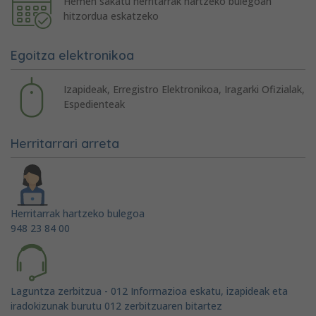
Hemen sakatu herritarrak hartzeko bulegoan
hitzordua eskatzeko
Egoitza elektronikoa
Izapideak, Erregistro Elektronikoa, Iragarki Ofizialak,
Espedienteak
Herritarrari arreta
Herritarrak hartzeko bulegoa
948 23 84 00
Laguntza zerbitzua - 012 Informazioa eskatu, izapideak eta
iradokizunak burutu 012 zerbitzuaren bitartez