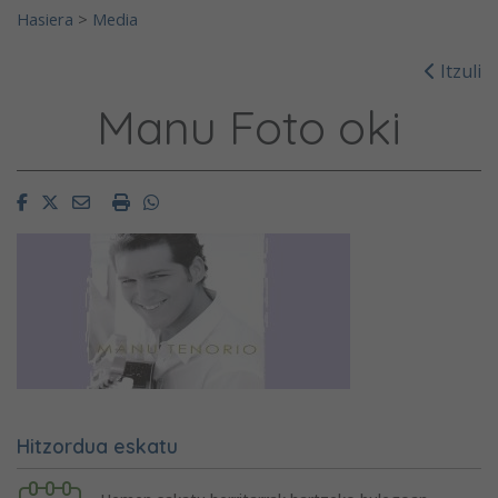
Hasiera
>
Media
Itzuli
Manu Foto oki
Facebook
Twitter
Email
Imprimir
Whatsapp
Hitzordua eskatu