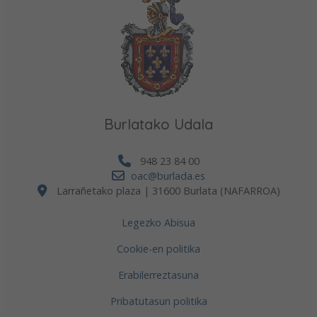
Burlatako Udala
948 23 84 00
oac@burlada.es
Larrañetako plaza | 31600 Burlata (NAFARROA)
Legezko Abisua
Cookie-en politika
Erabilerreztasuna
Pribatutasun politika