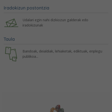
Iradokizun postontzia
Udalari egin nahi dizkiozun galderak edo
iradokizunak
Taula
Bandoak, deialdiak, lehiaketak, ediktuak, enplegu
publikoa...