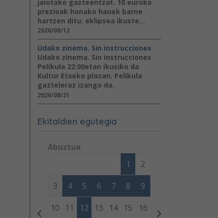
jaiotako gazteentzat. 10 euroko
prezioak honako hauek barne
hartzen ditu: eklipsea ikuste...
2026/08/12
Udako zinema. Sin instrucciones
Udako zinema. Sin instrucciones
Pelikula 22:00etan ikusiko da
Kultur Etxeko plazan. Pelikula
gazteleraz izango da.
2026/08/21
Ekitaldien egutegia
Abuztua
Lunes
Martes
Miércoles
Jueves
Viernes
Sábad
1
2
3
4
5
6
7
8
9
10
11
12
13
14
15
16