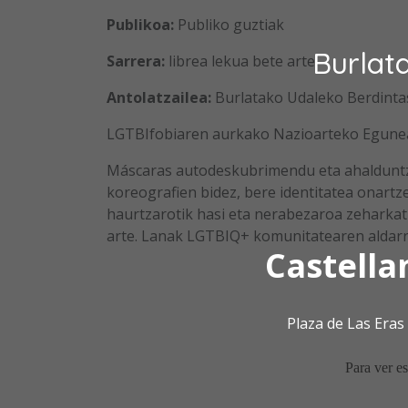
Publikoa:
Publiko guztiak
Burlat
Sarrera:
librea lekua bete arte
Antolatzailea:
Burlatako Udaleko Berdinta
LGTBIfobiaren aurkako Nazioarteko Egunea
Máscaras autodeskubrimendu eta ahalduntze
koreografien bidez, bere identitatea onartz
haurtzarotik hasi eta nerabezaroa zeharkatu
arte. Lanak LGTBIQ+ komunitatearen aldarri
Castella
Plaza de Las Era