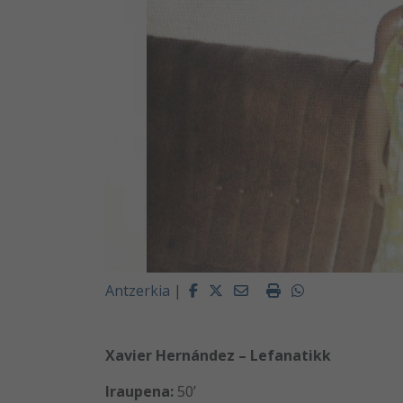
Facebook
Twitter
Email
Imprimir
Whatsapp
Antzerkia
|
Xavier Hernández – Lefanatikk
Iraupena:
50’