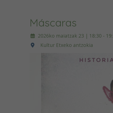
Máscaras
2026ko maiatzak 23 | 18:30 - 19
Kultur Etxeko antzokia