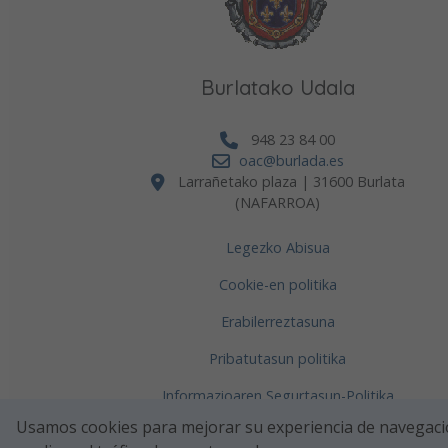
Burlatako Udala
948 23 84 00
oac@burlada.es
Larrañetako plaza | 31600 Burlata
(NAFARROA)
Legezko Abisua
Cookie-en politika
Erabilerreztasuna
Pribatutasun politika
Informazioaren Segurtasun-Politika
Usamos cookies para mejorar su experiencia de navegaci