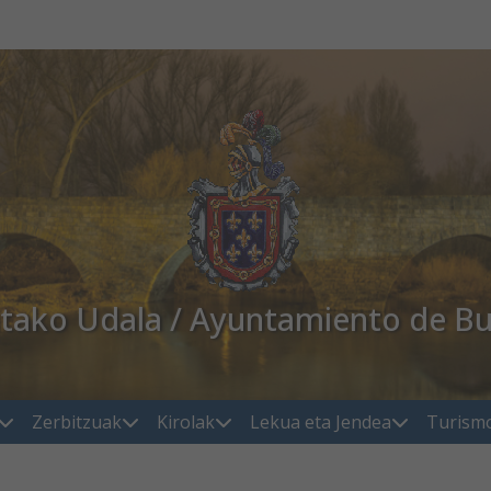
atako Udala / Ayuntamiento de Bu
Zerbitzuak
Kirolak
Lekua eta Jendea
Turism