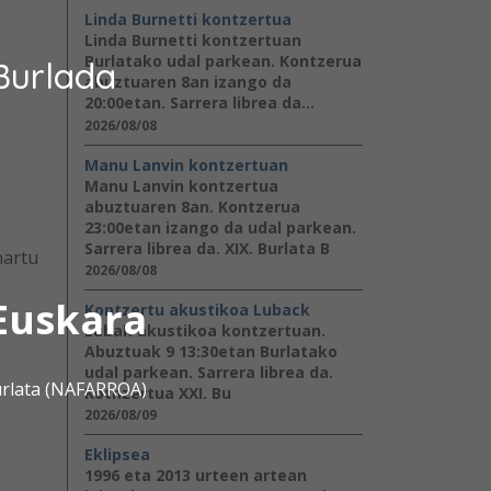
Linda Burnetti kontzertua
Linda Burnetti kontzertuan
Burlatako udal parkean. Kontzerua
Burlada
abuztuaren 8an izango da
20:00etan. Sarrera librea da...
2026/08/08
Manu Lanvin kontzertuan
Manu Lanvin kontzertua
abuztuaren 8an. Kontzerua
23:00etan izango da udal parkean.
Sarrera librea da. XIX. Burlata B
nartu
2026/08/08
Euskara
Kontzertu akustikoa Luback
Lubak akustikoa kontzertuan.
Abuztuak 9 13:30etan Burlatako
udal parkean. Sarrera librea da.
urlata (NAFARROA)
Kotnzertua XXI. Bu
2026/08/09
Eklipsea
1996 eta 2013 urteen artean