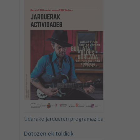
Udarako jardueren programazioa
Datozen ekitaldiak