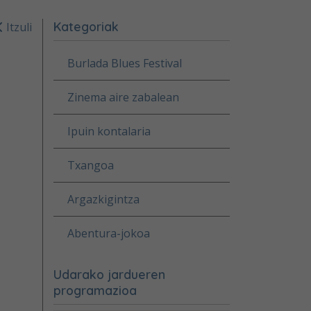
Kategoriak
Itzuli
Burlada Blues Festival
Zinema aire zabalean
Ipuin kontalaria
Txangoa
Argazkigintza
Abentura-jokoa
Udarako jardueren
programazioa