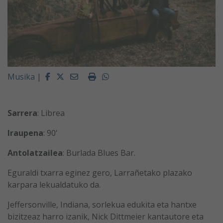
Facebook
Twitter
Email
Imprimir
Whatsapp
Musika
|
Sarrera
: Librea
Iraupena
: 90‘
Antolatzailea
: Burlada Blues Bar.
Eguraldi txarra eginez gero, Larrañetako plazako
karpara lekualdatuko da.
Jeffersonville, Indiana, sorlekua edukita eta hantxe
bizitzeaz harro izanik, Nick Dittmeier kantautore eta