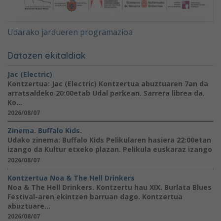
Udarako jardueren programazioa
Datozen ekitaldiak
Jac (Electric)
Kontzertua: Jac (Electric) Kontzertua abuztuaren 7an da
arratsaldeko 20:00etab Udal parkean. Sarrera librea da.
Ko...
2026/08/07
Zinema. Buffalo Kids.
Udako zinema: Buffalo Kids Pelikularen hasiera 22:00etan
izango da Kultur etxeko plazan. Pelikula euskaraz izango
2026/08/07
Kontzertua Noa & The Hell Drinkers
Noa & The Hell Drinkers. Kontzertu hau XIX. Burlata Blues
Festival-aren ekintzen barruan dago. Kontzertua
abuztuare...
2026/08/07