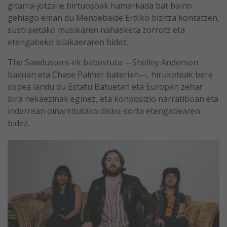
gitarra-jotzaile birtuosoak hamarkada bat baino
gehiago eman du Mendebalde Erdiko bizitza kontatzen,
sustraietako musikaren nahasketa zorrotz eta
etengabeko bilakaeraren bidez.
The Sawdusters-ek babestuta —Shelley Anderson
baxuan eta Chase Palmer baterian—, hirukoteak bere
ospea landu du Estatu Batuetan eta Europan zehar
bira nekaezinak eginez, eta konposizio narratiboan eta
indarrean oinarritutako disko-sorta etengabearen
bidez.