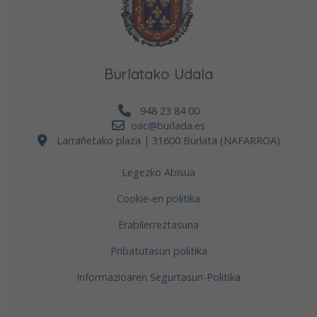
Burlatako Udala
948 23 84 00
oac@burlada.es
Larrañetako plaza | 31600 Burlata (NAFARROA)
Legezko Abisua
Cookie-en politika
Erabilerreztasuna
Pribatutasun politika
Informazioaren Segurtasun-Politika