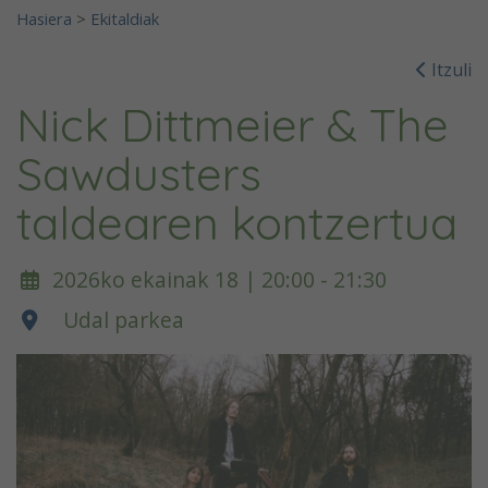
Hasiera
>
Ekitaldiak
Itzuli
Nick Dittmeier & The
Sawdusters
taldearen kontzertua
2026ko ekainak 18 | 20:00 - 21:30
Udal parkea