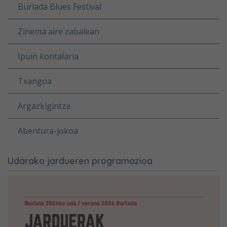
Burlada Blues Festival
Zinema aire zabalean
Ipuin kontalaria
Txangoa
Argazkigintza
Abentura-jokoa
Udarako jardueren programazioa