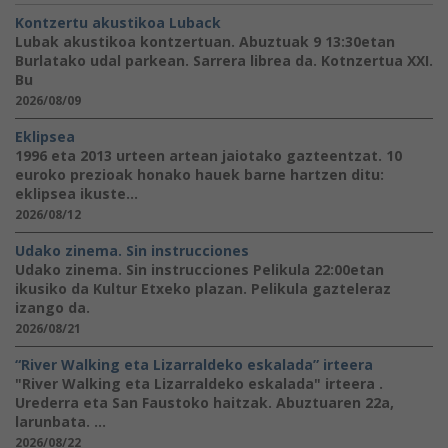
Kontzertu akustikoa Luback
Lubak akustikoa kontzertuan. Abuztuak 9 13:30etan
Burlatako udal parkean. Sarrera librea da. Kotnzertua XXI.
Bu
2026/08/09
Eklipsea
1996 eta 2013 urteen artean jaiotako gazteentzat. 10
euroko prezioak honako hauek barne hartzen ditu:
eklipsea ikuste...
2026/08/12
Udako zinema. Sin instrucciones
Udako zinema. Sin instrucciones Pelikula 22:00etan
ikusiko da Kultur Etxeko plazan. Pelikula gazteleraz
izango da.
2026/08/21
“River Walking eta Lizarraldeko eskalada” irteera
"River Walking eta Lizarraldeko eskalada" irteera .
Urederra eta San Faustoko haitzak. Abuztuaren 22a,
larunbata. ...
2026/08/22