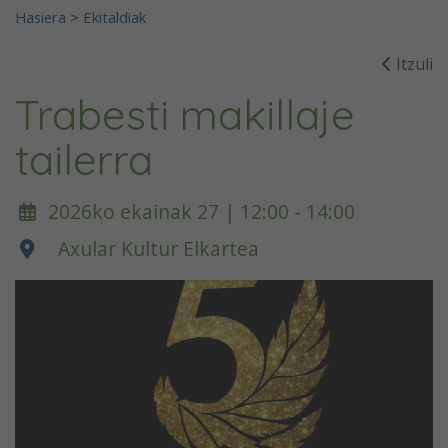
Hasiera
>
Ekitaldiak
Itzuli
Trabesti makillaje
tailerra
2026ko ekainak 27 | 12:00 - 14:00
Axular Kultur Elkartea