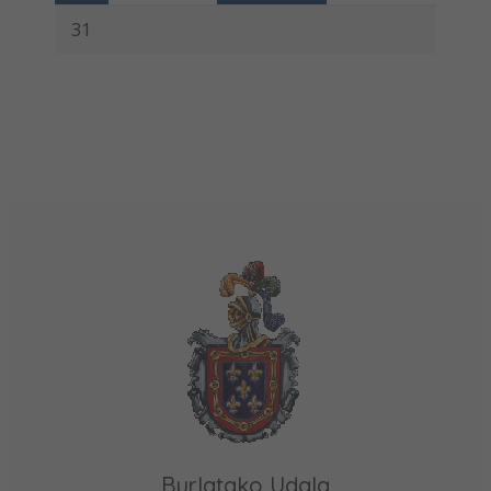
31
Burlatako Udala