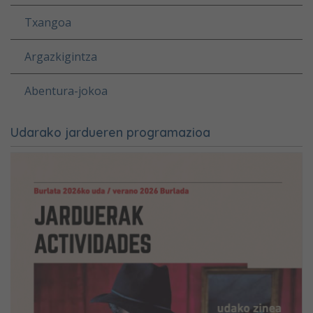
Txangoa
Argazkigintza
Abentura-jokoa
Udarako jardueren programazioa