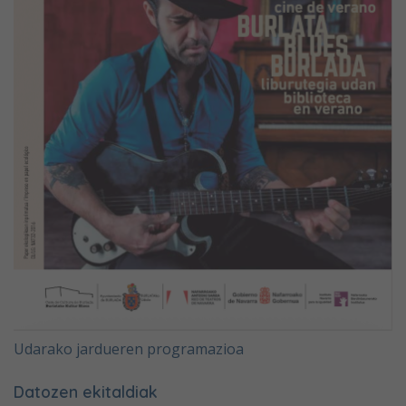
Udarako jardueren programazioa
Datozen ekitaldiak