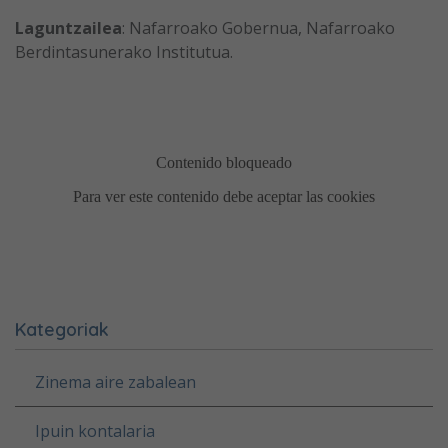
Laguntzailea
: Nafarroako Gobernua, Nafarroako
Berdintasunerako Institutua.
Kategoriak
Zinema aire zabalean
Ipuin kontalaria