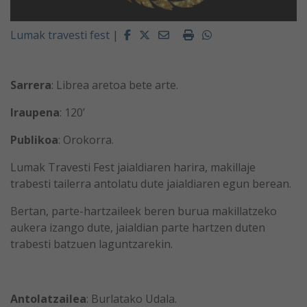
Facebook
Twitter
Email
Imprimir
Whatsapp
Lumak travesti fest
|
Sarrera
: Librea aretoa bete arte.
Iraupena
: 120’
Publikoa
: Orokorra.
Lumak Travesti Fest jaialdiaren harira, makillaje
trabesti tailerra antolatu dute jaialdiaren egun berean.
Bertan, parte-hartzaileek beren burua makillatzeko
aukera izango dute, jaialdian parte hartzen duten
trabesti batzuen laguntzarekin.
Antolatzailea
: Burlatako Udala.