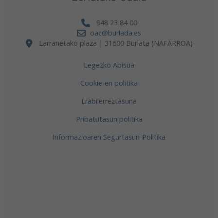
948 23 84 00
oac@burlada.es
Larrañetako plaza | 31600 Burlata (NAFARROA)
Legezko Abisua
Cookie-en politika
Erabilerreztasuna
Pribatutasun politika
Informazioaren Segurtasun-Politika