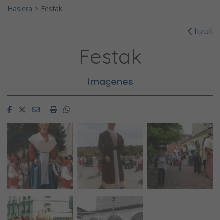
Hasiera
>
Festak
Itzuli
Festak
Imagenes
Facebook
Twitter
Email
Imprimir
Whatsapp