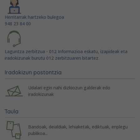
Herritarrak hartzeko bulegoa
948 23 84 00
Laguntza zerbitzua - 012 Informazioa eskatu, izapideak eta
iradokizunak burutu 012 zerbitzuaren bitartez
Iradokizun postontzia
Udalari egin nahi dizkiozun galderak edo
iradokizunak
Taula
Bandoak, deialdiak, lehiaketak, ediktuak, enplegu
publikoa...