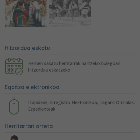
Hitzordua eskatu
Hemen sakatu herritarrak hartzeko bulegoan
hitzordua eskatzeko
Egoitza elektronikoa
Izapideak, Erregistro Elektronikoa, Iragarki Ofizialak,
Espedienteak
Herritarrari arreta