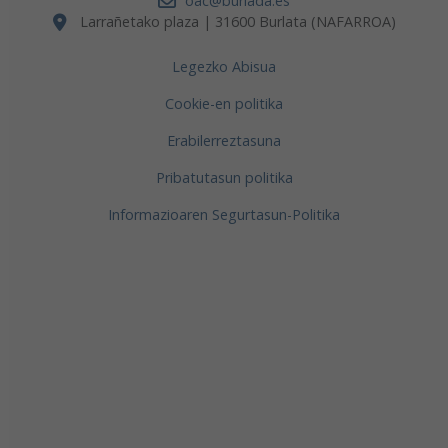
oac@burlada.es
Larrañetako plaza | 31600 Burlata (NAFARROA)
Legezko Abisua
Cookie-en politika
Erabilerreztasuna
Pribatutasun politika
Informazioaren Segurtasun-Politika