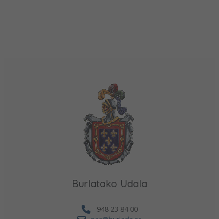
Burlatako Udala
948 23 84 00