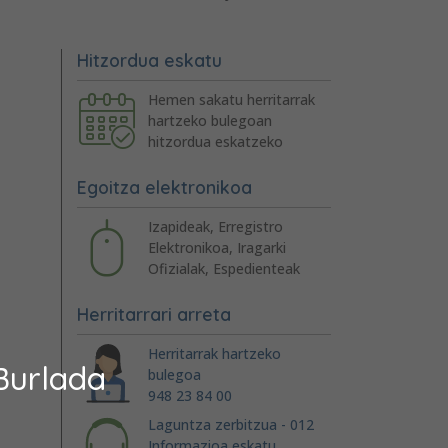
Hitzordua eskatu
Hemen sakatu herritarrak
hartzeko bulegoan
hitzordua eskatzeko
Egoitza elektronikoa
Izapideak, Erregistro
Elektronikoa, Iragarki
Ofizialak, Espedienteak
Herritarrari arreta
Herritarrak hartzeko
Burlada
bulegoa
948 23 84 00
Laguntza zerbitzua - 012
Informazioa eskatu,