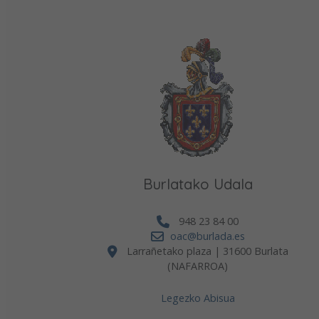
Burlatako Udala
948 23 84 00
oac@burlada.es
Larrañetako plaza | 31600 Burlata
(NAFARROA)
Legezko Abisua