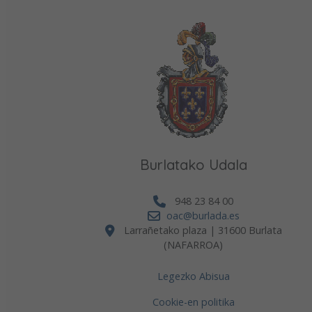
Burlatako Udala
948 23 84 00
oac@burlada.es
Larrañetako plaza | 31600 Burlata
(NAFARROA)
Legezko Abisua
Cookie-en politika