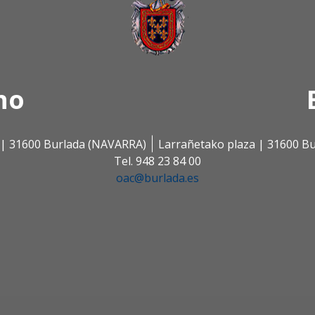
no
s | 31600 Burlada (NAVARRA)
Larrañetako plaza | 31600 B
Tel. 948 23 84 00
oac@burlada.es