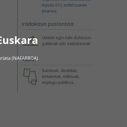
burutu 012 zerbitzuaren
bitartez
Iradokizun postontzia
Euskara
Udalari egin nahi dizkiozun
galderak edo iradokizunak
urlata (NAFARROA)
Taula
Bandoak, deialdiak,
lehiaketak, ediktuak,
enplegu publikoa...