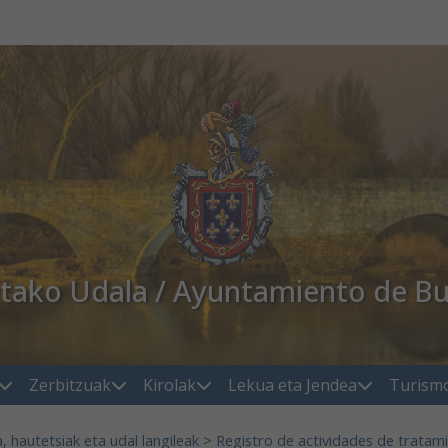
atako Udala / Ayuntamiento de Bu
Zerbitzuak
Kirolak
Lekua eta Jendea
Turism
a, hautetsiak eta udal langileak
>
Registro de actividades de tratam