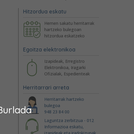
Hitzordua eskatu
Hemen sakatu herritarrak
hartzeko bulegoan
hitzordua eskatzeko
Egoitza elektronikoa
Izapideak, Erregistro
Elektronikoa, Iragarki
Ofizialak, Espedienteak
Herritarrari arreta
Herritarrak hartzeko
bulegoa
Burlada
948 23 84 00
Laguntza zerbitzua - 012
Informazioa eskatu,
izapideak eta iradokizunak