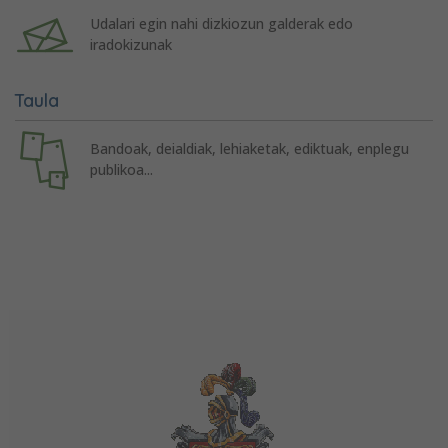
Udalari egin nahi dizkiozun galderak edo
iradokizunak
Taula
Bandoak, deialdiak, lehiaketak, ediktuak, enplegu
publikoa...