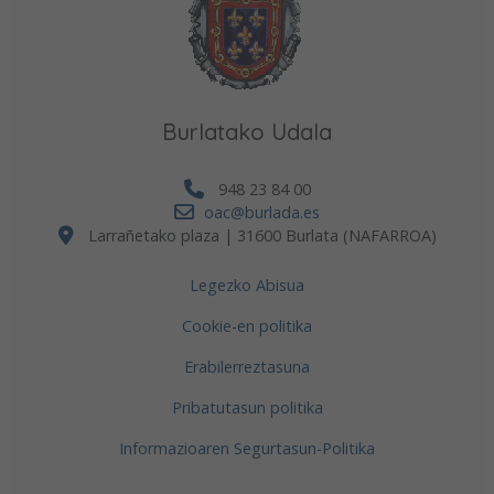
Burlatako Udala
948 23 84 00
oac@burlada.es
Larrañetako plaza | 31600 Burlata (NAFARROA)
Legezko Abisua
Cookie-en politika
Erabilerreztasuna
Pribatutasun politika
Informazioaren Segurtasun-Politika