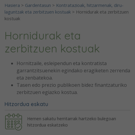
Hasiera
>
Gardentasun
>
Kontratazioak, hitzarmenak, diru-
laguntzak eta zerbitzuen kostuak
>
Hornidurak eta zerbitzuen
kostuak
Hornidurak eta
zerbitzuen kostuak
Hornitzaile, esleipendun eta kontratista
garrantzitsuenekin egindako eragiketen zerrenda
eta zenbatekoa.
Tasen edo prezio publikoen bidez finantzaturiko
zerbitzuen egiazko kostua.
Hitzordua eskatu
Hemen sakatu herritarrak hartzeko bulegoan
hitzordua eskatzeko