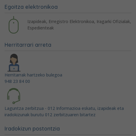
Egoitza elektronikoa
Izapideak, Erregistro Elektronikoa, Iragarki Ofizialak,
Espedienteak
Herritarrari arreta
Herritarrak hartzeko bulegoa
948 23 84 00
Laguntza zerbitzua - 012 Informazioa eskatu, izapideak eta
iradokizunak burutu 012 zerbitzuaren bitartez
Iradokizun postontzia