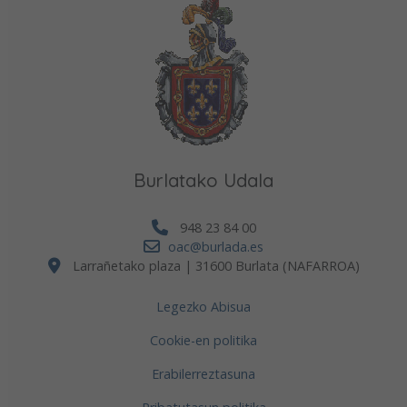
Burlatako Udala
948 23 84 00
oac@burlada.es
Larrañetako plaza | 31600 Burlata (NAFARROA)
Legezko Abisua
Cookie-en politika
Erabilerreztasuna