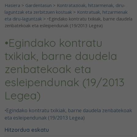
Hasiera
>
Gardentasun
>
Kontratazioak, hitzarmenak, diru-
laguntzak eta zerbitzuen kostuak
>
Kontratuak, hitzarmenak
eta diru-laguntzak
>
•Egindako kontratu txikiak, barne daudela
zenbatekoak eta esleipendunak (19/2013 Legea)
•Egindako kontratu
txikiak, barne daudela
zenbatekoak eta
esleipendunak (19/2013
Legea)
•Egindako kontratu txikiak, barne daudela zenbatekoak
eta esleipendunak (19/2013 Legea)
Hitzordua eskatu