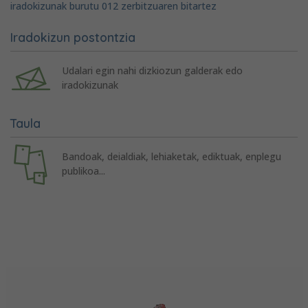
iradokizunak burutu 012 zerbitzuaren bitartez
Iradokizun postontzia
Udalari egin nahi dizkiozun galderak edo
iradokizunak
Taula
Bandoak, deialdiak, lehiaketak, ediktuak, enplegu
publikoa...