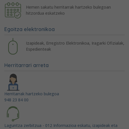
Hemen sakatu herritarrak hartzeko bulegoan
hitzordua eskatzeko
Egoitza elektronikoa
Izapideak, Erregistro Elektronikoa, Iragarki Ofizialak,
Espedienteak
Herritarrari arreta
Herritarrak hartzeko bulegoa
948 23 84 00
Laguntza zerbitzua - 012 Informazioa eskatu, izapideak eta