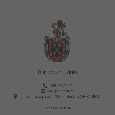
Burlatako Udala
948 23 84 00
oac@burlada.es
Larrañetako plaza | 31600 Burlata (NAFARROA)
Legezko Abisua