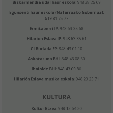
Bizkarmendia udal haur eskola
: 948 38 26 69
Egunsenti haur eskola (Nafarroako Gobernua)
:
619 81 75 77
Ermitaberri IP
: 948 63 35 68
Hilarion Eslava IP
: 948 63 35 61
CI Burlada FP
: 848 43 01 10
Askatasuna BHI
: 848 43 08 50
Ibaialde BHI
: 848 43 00 80
Hilarión Eslava musika eskola
: 948 23 23 71
KULTURA
Kultur Etxea
: 948 13 64 20