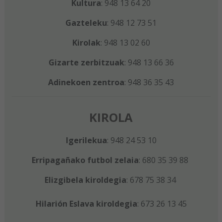
Kultura
: 948 13 64 20
Gazteleku
: 948 12 73 51
Kirolak
: 948 13 02 60
Gizarte zerbitzuak
: 948 13 66 36
Adinekoen zentroa
: 948 36 35 43
KIROLA
Igerilekua
: 948 24 53 10
Erripagañako futbol zelaia
: 680 35 39 88
Elizgibela kiroldegia
: 678 75 38 34
Hilarión Eslava kiroldegia
: 673 26 13 45