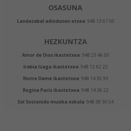
OSASUNA
Landazabal adindunen etxea
: 948 13 67 00
HEZKUNTZA
Amor de Dios ikastetxea
: 948 23 46 00
Irabia Izaga ikastetxea
: 948 12 62 22
Notre Dame ikastetxea
: 948 14 35 99
Regina Pacis ikastetxea
: 948 14 36 22
Sol Sostenido musika eskola
: 948 38 30 54