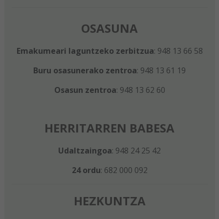
OSASUNA
Emakumeari laguntzeko zerbitzua
: 948 13 66 58
Buru osasunerako zentroa
: 948 13 61 19
Osasun zentroa
: 948 13 62 60
HERRITARREN BABESA
Udaltzaingoa
: 948 24 25 42
24 ordu
: 682 000 092
HEZKUNTZA