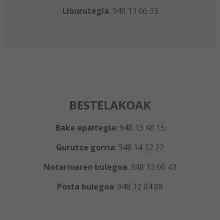
Liburutegia
: 948 13 66 33
BESTELAKOAK
Bake epaitegia
: 948 13 48 15
Gurutze gorria
: 948 14 32 22
Notarioaren bulegoa
: 948 13 06 43
Posta bulegoa
: 948 12 84 88