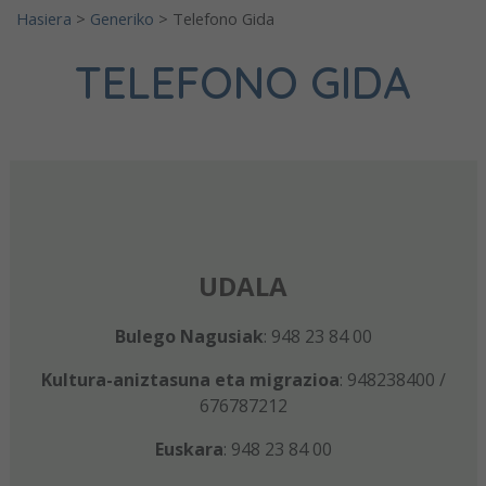
Hasiera
>
Generiko
>
Telefono Gida
TELEFONO GIDA
UDALA
Bulego Nagusiak
: 948 23 84 00
Kultura-aniztasuna eta migrazioa
: 948238400 /
676787212
Euskara
: 948 23 84 00